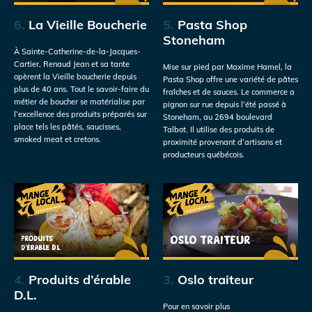
6.
La Vieille Boucherie
5.
Pasta Shop
Stoneham
À Sainte-Catherine-de-la-Jacques-
Cartier, Renaud Jean et sa tante
Mise sur pied par Maxime Hamel, la
opèrent la Vieille boucherie depuis
Pasta Shop offre une variété de pâtes
plus de 40 ans. Tout le savoir-faire du
fraîches et de sauces. Le commerce a
métier de boucher se matérialise par
pignon sur rue depuis l’été passé à
l’excellence des produits préparés sur
Stoneham, au 2694 boulevard
place tels les pâtés, saucisses,
Talbot. Il utilise des produits de
smoked meat et cretons.
proximité provenant d’artisans et
producteurs québécois.
4.
Produits d’érable
3.
Oslo traiteur
D.L.
Pour en savoir plus