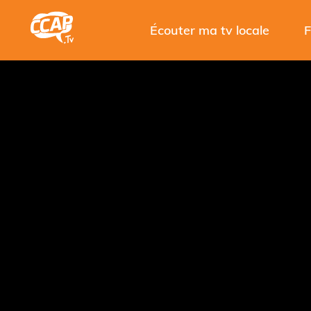
Écouter ma tv locale
F