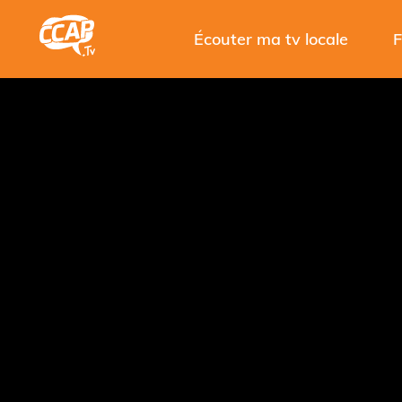
Écouter ma tv locale
F