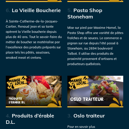
6.
La Vieille Boucherie
5.
Pasta Shop
Stoneham
À Sainte-Catherine-de-la-Jacques-
Cartier, Renaud Jean et sa tante
Mise sur pied par Maxime Hamel, la
opèrent la Vieille boucherie depuis
Pasta Shop offre une variété de pâtes
plus de 40 ans. Tout le savoir-faire du
fraîches et de sauces. Le commerce a
métier de boucher se matérialise par
pignon sur rue depuis l’été passé à
l’excellence des produits préparés sur
Stoneham, au 2694 boulevard
place tels les pâtés, saucisses,
Talbot. Il utilise des produits de
smoked meat et cretons.
proximité provenant d’artisans et
producteurs québécois.
4.
Produits d’érable
3.
Oslo traiteur
D.L.
Pour en savoir plus