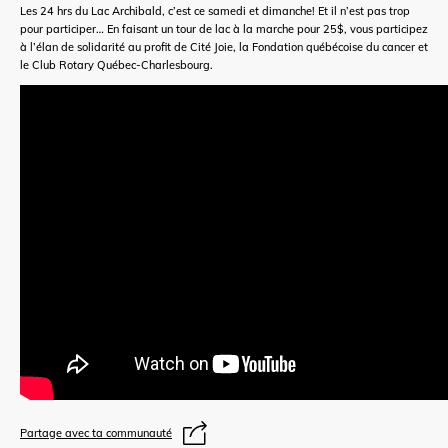
Les 24 hrs du Lac Archibald, c’est ce samedi et dimanche! Et il n’est pas trop
pour participer… En faisant un tour de lac à la marche pour 25$, vous participez
à l’élan de solidarité au profit de Cité Joie, la Fondation québécoise du cancer et
le Club Rotary Québec-Charlesbourg.
Partage avec ta communauté