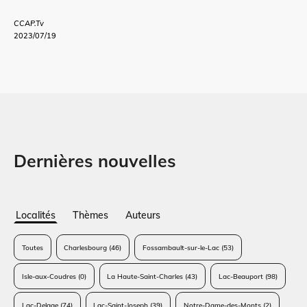
CCAP.Tv
2023/07/19
Dernières nouvelles
Localités
Thèmes
Auteurs
Toutes
Charlesbourg
(46)
Fossambault-sur-le-Lac
(53)
Isle-aux-Coudres
(0)
La Haute-Saint-Charles
(43)
Lac-Beauport
(98)
Lac-Delage
(74)
Lac-Saint-Joseph
(39)
Notre-Dame-des-Monts
(2)