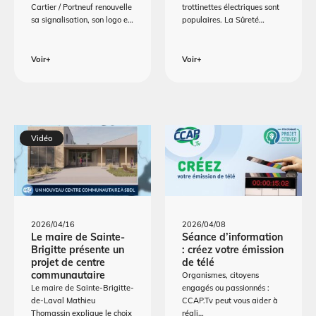
Cartier / Portneuf renouvelle
trottinettes électriques sont
sa signalisation, son logo e…
populaires. La Sûreté…
Voir+
Voir+
Vidéo
2026/04/16
2026/04/08
Le maire de Sainte-
Séance d’information
Brigitte présente un
: créez votre émission
projet de centre
de télé
communautaire
Organismes, citoyens
Le maire de Sainte-Brigitte-
engagés ou passionnés :
de-Laval Mathieu
CCAP.Tv peut vous aider à
Thomassin explique le choix
réali…