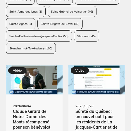
Saint-Aimé-des-Lacs
(1)
Saint-Gabriel-de-Valcartier
(46)
Sainte-Agnès
(1)
Sainte-Brigitte-de-Laval
(80)
Sainte-Catherine-de-la-Jacques-Cartier
(53)
Shannon
(45)
Stoneham-et-Tewkesbury
(100)
Vidéo
Vidéo
2026/06/04
2026/05/28
Claude Girard de
Sûreté du Québec :
Notre-Dame-des-
un nouvel outil pour
Monts récompensé
les résidents de La
pour son bénévolat
Jacques-Cartier et de