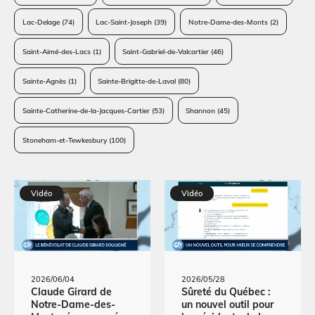
Lac-Delage
(74)
Lac-Saint-Joseph
(39)
Notre-Dame-des-Monts
(2)
Saint-Aimé-des-Lacs
(1)
Saint-Gabriel-de-Valcartier
(46)
Sainte-Agnès
(1)
Sainte-Brigitte-de-Laval
(80)
Sainte-Catherine-de-la-Jacques-Cartier
(53)
Shannon
(45)
Stoneham-et-Tewkesbury
(100)
Vidéo
Vidéo
2026/06/04
2026/05/28
Claude Girard de
Sûreté du Québec :
Notre-Dame-des-
un nouvel outil pour