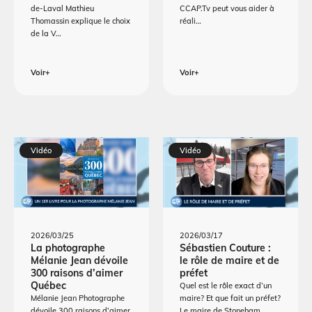
de-Laval Mathieu
CCAP.Tv peut vous aider à
Thomassin explique le choix
réali…
de la V…
Voir+
Voir+
Vidéo
Vidéo
2026/03/25
2026/03/17
La photographe
Sébastien Couture :
Mélanie Jean dévoile
le rôle de maire et de
300 raisons d’aimer
préfet
Québec
Quel est le rôle exact d’un
Mélanie Jean Photographe
maire? Et que fait un préfet?
dévoile 300 raisons d’aimer
Le maire de Stoneham…