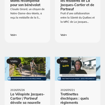
Monts récompensé
les résidents de La
pour son bénévolat
Jacques-Cartier et de
Portneuf
Claude Girard, un citoyen de
Notre-Dame-des-Monts, a
Fruit d’une collaboration
reçu la médaille de la li…
entre la Sûreté du Québec et
la MRC de La Jacques…
Voir+
Voir+
Vidéo
Vidéo
2026/05/26
2026/05/21
La Vélopiste Jacques-
Trottinettes
Cartier / Portneuf
électriques : quels
dévoile sa nouvelle
règlements