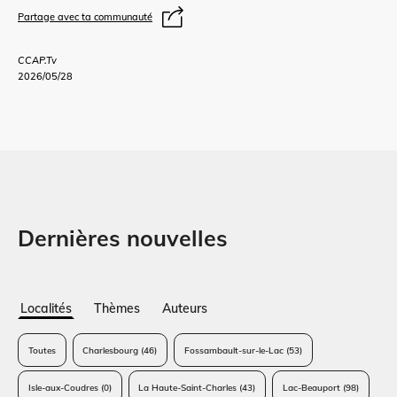
Partage avec ta communauté
CCAP.Tv
2026/05/28
Dernières nouvelles
Localités
Thèmes
Auteurs
Toutes
Charlesbourg
(46)
Fossambault-sur-le-Lac
(53)
Isle-aux-Coudres
(0)
La Haute-Saint-Charles
(43)
Lac-Beauport
(98)