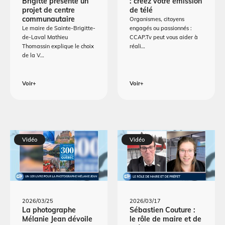
Brigitte présente un
: créez votre émission
projet de centre
de télé
communautaire
Organismes, citoyens
Le maire de Sainte-Brigitte-
engagés ou passionnés :
de-Laval Mathieu
CCAP.Tv peut vous aider à
Thomassin explique le choix
réali…
de la V…
Voir+
Voir+
Vidéo
Vidéo
2026/03/25
2026/03/17
La photographe
Sébastien Couture :
Mélanie Jean dévoile
le rôle de maire et de