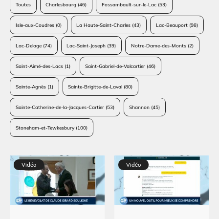
Toutes
Charlesbourg
(46)
Fossambault-sur-le-Lac
(53)
Isle-aux-Coudres
(0)
La Haute-Saint-Charles
(43)
Lac-Beauport
(98)
Lac-Delage
(74)
Lac-Saint-Joseph
(39)
Notre-Dame-des-Monts
(2)
Saint-Aimé-des-Lacs
(1)
Saint-Gabriel-de-Valcartier
(46)
Sainte-Agnès
(1)
Sainte-Brigitte-de-Laval
(80)
Sainte-Catherine-de-la-Jacques-Cartier
(53)
Shannon
(45)
Stoneham-et-Tewkesbury
(100)
Vidéo
Vidéo