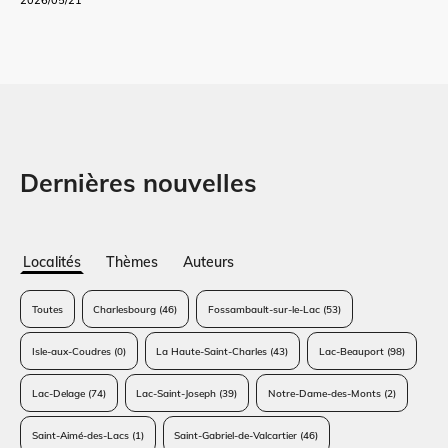
Dernières nouvelles
Localités
Thèmes
Auteurs
Toutes
Charlesbourg
(46)
Fossambault-sur-le-Lac
(53)
Isle-aux-Coudres
(0)
La Haute-Saint-Charles
(43)
Lac-Beauport
(98)
Lac-Delage
(74)
Lac-Saint-Joseph
(39)
Notre-Dame-des-Monts
(2)
Saint-Aimé-des-Lacs
(1)
Saint-Gabriel-de-Valcartier
(46)