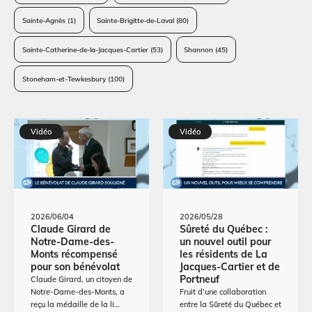
Sainte-Agnès
(1)
Sainte-Brigitte-de-Laval
(80)
Sainte-Catherine-de-la-Jacques-Cartier
(53)
Shannon
(45)
Stoneham-et-Tewkesbury
(100)
Vidéo
Vidéo
2026/06/04
2026/05/28
Claude Girard de
Sûreté du Québec :
Notre-Dame-des-
un nouvel outil pour
Monts récompensé
les résidents de La
pour son bénévolat
Jacques-Cartier et de
Portneuf
Claude Girard, un citoyen de
Notre-Dame-des-Monts, a
Fruit d’une collaboration
reçu la médaille de la li…
entre la Sûreté du Québec et