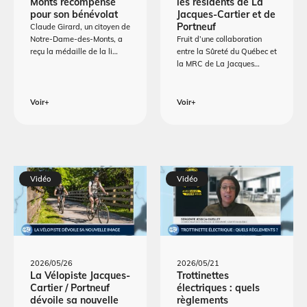
Monts récompensé
les résidents de La
pour son bénévolat
Jacques-Cartier et de
Portneuf
Claude Girard, un citoyen de
Notre-Dame-des-Monts, a
Fruit d’une collaboration
reçu la médaille de la li…
entre la Sûreté du Québec et
la MRC de La Jacques…
Voir+
Voir+
Vidéo
Vidéo
2026/05/26
2026/05/21
La Vélopiste Jacques-
Trottinettes
Cartier / Portneuf
électriques : quels
dévoile sa nouvelle
règlements