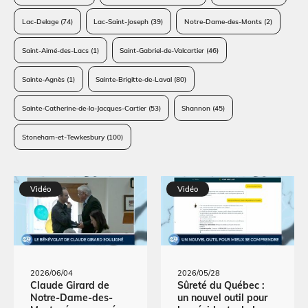
Lac-Delage
(74)
Lac-Saint-Joseph
(39)
Notre-Dame-des-Monts
(2)
Saint-Aimé-des-Lacs
(1)
Saint-Gabriel-de-Valcartier
(46)
Sainte-Agnès
(1)
Sainte-Brigitte-de-Laval
(80)
Sainte-Catherine-de-la-Jacques-Cartier
(53)
Shannon
(45)
Stoneham-et-Tewkesbury
(100)
Vidéo
Vidéo
2026/06/04
2026/05/28
Claude Girard de
Sûreté du Québec :
Notre-Dame-des-
un nouvel outil pour