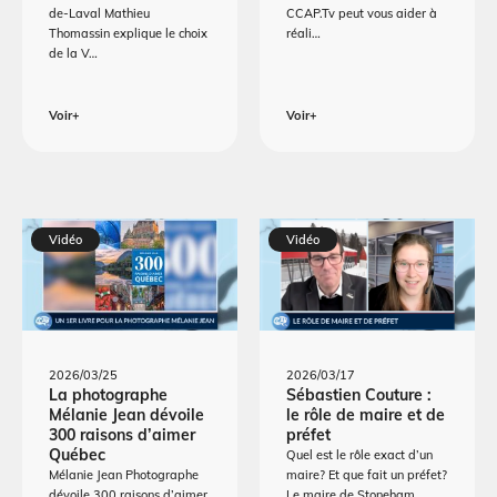
de-Laval Mathieu
CCAP.Tv peut vous aider à
Thomassin explique le choix
réali…
de la V…
Voir+
Voir+
Vidéo
Vidéo
2026/03/25
2026/03/17
La photographe
Sébastien Couture :
Mélanie Jean dévoile
le rôle de maire et de
300 raisons d’aimer
préfet
Québec
Quel est le rôle exact d’un
Mélanie Jean Photographe
maire? Et que fait un préfet?
dévoile 300 raisons d’aimer
Le maire de Stoneham…