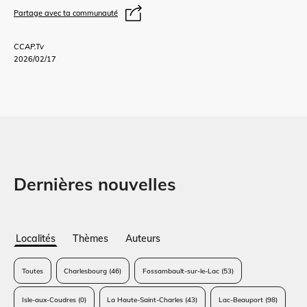
Partage avec ta communauté
CCAP.Tv
2026/02/17
Dernières nouvelles
Localités
Thèmes
Auteurs
Toutes
Charlesbourg
(46)
Fossambault-sur-le-Lac
(53)
Isle-aux-Coudres
(0)
La Haute-Saint-Charles
(43)
Lac-Beauport
(98)