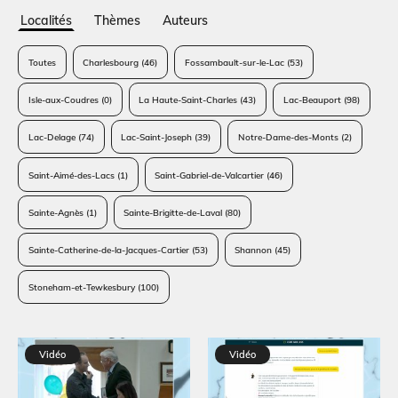
Localités
Thèmes
Auteurs
Toutes
Charlesbourg
(46)
Fossambault-sur-le-Lac
(53)
Isle-aux-Coudres
(0)
La Haute-Saint-Charles
(43)
Lac-Beauport
(98)
Lac-Delage
(74)
Lac-Saint-Joseph
(39)
Notre-Dame-des-Monts
(2)
Saint-Aimé-des-Lacs
(1)
Saint-Gabriel-de-Valcartier
(46)
Sainte-Agnès
(1)
Sainte-Brigitte-de-Laval
(80)
Sainte-Catherine-de-la-Jacques-Cartier
(53)
Shannon
(45)
Stoneham-et-Tewkesbury
(100)
Vidéo
Vidéo