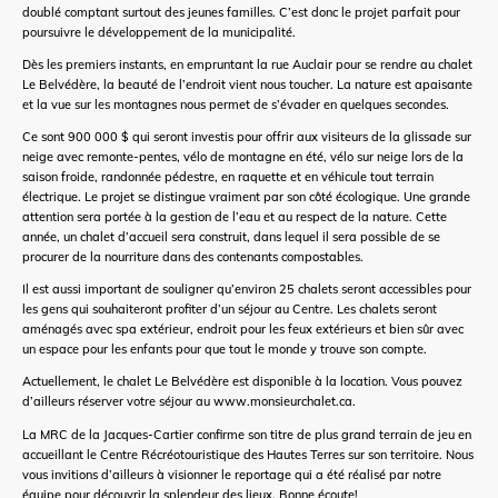
doublé comptant surtout des jeunes familles. C’est donc le projet parfait pour
poursuivre le développement de la municipalité.
Dès les premiers instants, en empruntant la rue Auclair pour se rendre au chalet
Le Belvédère, la beauté de l’endroit vient nous toucher. La nature est apaisante
et la vue sur les montagnes nous permet de s’évader en quelques secondes.
Ce sont 900 000 $ qui seront investis pour offrir aux visiteurs de la glissade sur
neige avec remonte-pentes, vélo de montagne en été, vélo sur neige lors de la
saison froide, randonnée pédestre, en raquette et en véhicule tout terrain
électrique. Le projet se distingue vraiment par son côté écologique. Une grande
attention sera portée à la gestion de l’eau et au respect de la nature. Cette
année, un chalet d’accueil sera construit, dans lequel il sera possible de se
procurer de la nourriture dans des contenants compostables.
Il est aussi important de souligner qu’environ 25 chalets seront accessibles pour
les gens qui souhaiteront profiter d’un séjour au Centre. Les chalets seront
aménagés avec spa extérieur, endroit pour les feux extérieurs et bien sûr avec
un espace pour les enfants pour que tout le monde y trouve son compte.
Actuellement, le chalet Le Belvédère est disponible à la location. Vous pouvez
d’ailleurs réserver votre séjour au www.monsieurchalet.ca.
La MRC de la Jacques-Cartier confirme son titre de plus grand terrain de jeu en
accueillant le Centre Récréotouristique des Hautes Terres sur son territoire. Nous
vous invitions d’ailleurs à visionner le reportage qui a été réalisé par notre
équipe pour découvrir la splendeur des lieux. Bonne écoute!