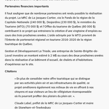
Partenaires financiers importants
Il faut souligner que de nombreux partenaires ont rendu possible la réalisation
du projet. La MRC de La Jacques-Cartier, via le Fonds de la région de la
Capitale-Nationale (240 000 $), Desjardins (230 000 $), le ministère du
Tourisme (MTO) (70 000 $) et l’Office du tourisme de Québec (80 000 $)
contribuent à ce projet qui entrainera la création d’une vingtaine d’emplois au
cours des trois prochaines années. L’aide octroyée par le MTO provient de
l’Entente de partenariat régional en tourisme 2016-2020 de la région
touristique de Québec.
Gestion et Développement La Triade, une entreprise de Sainte-Brigitte-de-
Laval investira un montant estimé à 2 M$ au cours des deux prochaines années
dans la réalisation d’un bâtiment d’accueil, de chalets et d’habitations
d’expérience sur le site.
Citations
« En plus de consolider notre offre touristique qui se distingue
par ses activités plein air et ses infrastructures de qualité, ce
projet améliorera également nos milieux de vie en offrant à nos
citoyens et aux visiteurs un lieu de villégiature écoresponsable
où ils pourront profiter des plaisirs du plein air. ».
Claude Lebel, préfet de la MRC de La Jacques-Cartier et maire
de Stoneham-et-Tewkesbury