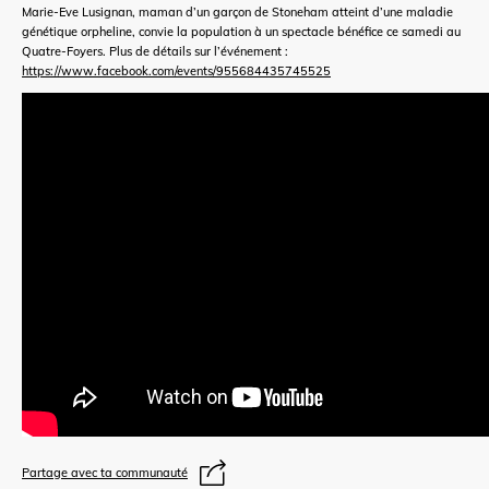
Marie-Eve Lusignan, maman d’un garçon de Stoneham atteint d’une maladie
génétique orpheline, convie la population à un spectacle bénéfice ce samedi au
Quatre-Foyers. Plus de détails sur l’événement :
https://www.facebook.com/events/955684435745525
Partage avec ta communauté