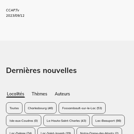
CCAP.Tv
2023/09/12
Dernières nouvelles
Localités
Thèmes
Auteurs
Toutes
Charlesbourg
(46)
Fossambault-sur-le-Lac
(53)
Isle-aux-Coudres
(0)
La Haute-Saint-Charles
(43)
Lac-Beauport
(98)
Lac-Delage
(74)
Lac-Saint-Joseph
(39)
Notre-Dame-des-Monts
(2)