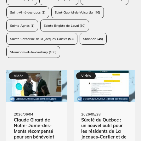
Saint-Aimé-des-Lacs
(1)
Saint-Gabriel-de-Valcartier
(46)
Sainte-Agnès
(1)
Sainte-Brigitte-de-Laval
(80)
Sainte-Catherine-de-la-Jacques-Cartier
(53)
Shannon
(45)
Stoneham-et-Tewkesbury
(100)
Vidéo
Vidéo
2026/06/04
2026/05/28
Claude Girard de
Sûreté du Québec :
Notre-Dame-des-
un nouvel outil pour
Monts récompensé
les résidents de La
pour son bénévolat
Jacques-Cartier et de