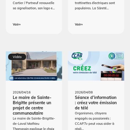
Cartier / Portneuf renouvelle
trottinettes électriques sont
sa signalisation, son logo e…
populaires. La Sûreté…
Voir+
Voir+
Vidéo
2026/04/16
2026/04/08
Le maire de Sainte-
Séance d’information
Brigitte présente un
: créez votre émission
projet de centre
de télé
communautaire
Organismes, citoyens
Le maire de Sainte-Brigitte-
engagés ou passionnés :
de-Laval Mathieu
CCAP.Tv peut vous aider à
Thomassin explique le choix
réali…