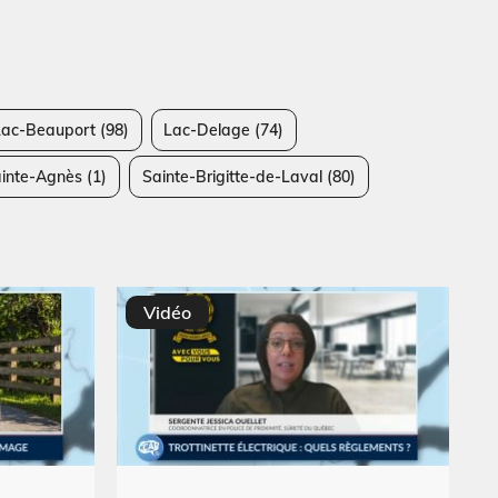
Lac-Beauport
(98)
Lac-Delage
(74)
inte-Agnès
(1)
Sainte-Brigitte-de-Laval
(80)
Vidéo