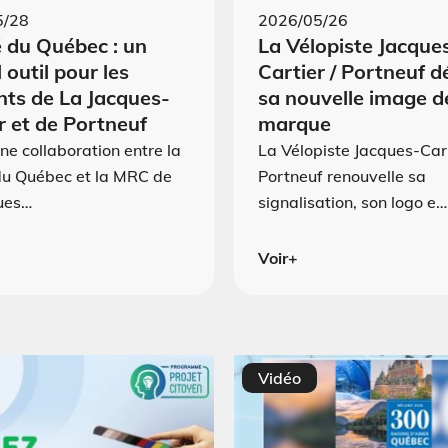
5/28
2026/05/26
 du Québec : un
La Vélopiste Jacque
 outil pour les
Cartier / Portneuf d
nts de La Jacques-
sa nouvelle image d
r et de Portneuf
marque
une collaboration entre la
La Vélopiste Jacques-Cart
du Québec et la MRC de
Portneuf renouvelle sa
ues…
signalisation, son logo e…
Voir+
Vidéo