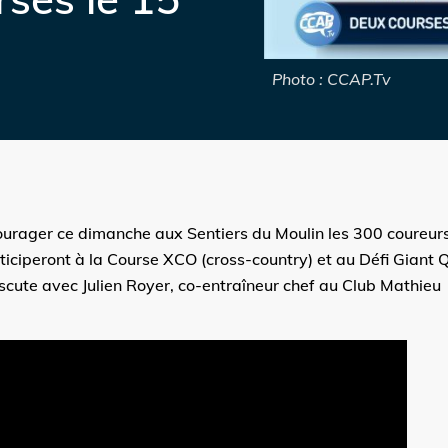
Photo : CCAP.Tv
urager ce dimanche aux Sentiers du Moulin les 300 coureurs
ticiperont à la Course XCO (cross-country) et au Défi Giant
iscute avec Julien Royer, co-entraîneur chef au Club Mathieu