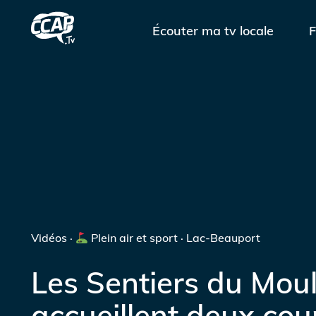
Écouter ma tv locale
F
Vidéos ·
Plein air et sport · Lac-Beauport
Les Sentiers du Moul
accueillent deux cou