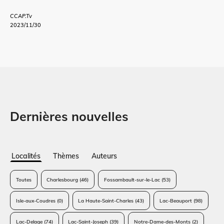
CCAP.Tv
2023/11/30
Dernières nouvelles
Localités
Thèmes
Auteurs
Toutes
Charlesbourg
(46)
Fossambault-sur-le-Lac
(53)
Isle-aux-Coudres
(0)
La Haute-Saint-Charles
(43)
Lac-Beauport
(98)
Lac-Delage
(74)
Lac-Saint-Joseph
(39)
Notre-Dame-des-Monts
(2)