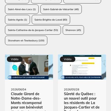
Saint-Aimé-des-Lacs
(1)
Saint-Gabriel-de-Valcartier
(46)
Sainte-Agnès
(1)
Sainte-Brigitte-de-Laval
(80)
Sainte-Catherine-de-la-Jacques-Cartier
(53)
Shannon
(45)
Stoneham-et-Tewkesbury
(100)
Vidéo
Vidéo
2026/06/04
2026/05/28
Claude Girard de
Sûreté du Québec :
Notre-Dame-des-
un nouvel outil pour
Monts récompensé
les résidents de La
pour son bénévolat
Jacques-Cartier et de