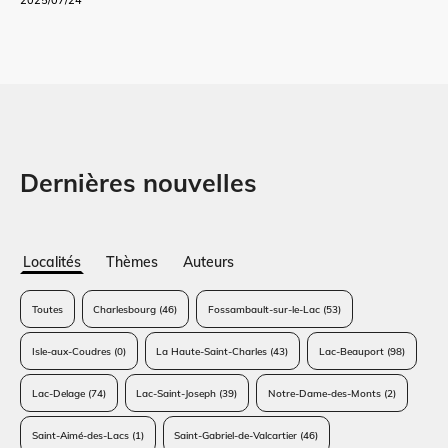
Dernières nouvelles
Localités
Thèmes
Auteurs
Toutes
Charlesbourg
(46)
Fossambault-sur-le-Lac
(53)
Isle-aux-Coudres
(0)
La Haute-Saint-Charles
(43)
Lac-Beauport
(98)
Lac-Delage
(74)
Lac-Saint-Joseph
(39)
Notre-Dame-des-Monts
(2)
Saint-Aimé-des-Lacs
(1)
Saint-Gabriel-de-Valcartier
(46)