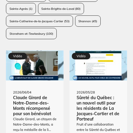
Sainte-Agnès
(1)
Sainte-Brigitte-de-Laval
(80)
Sainte-Catherine-de-la-Jacques-Cartier
(53)
Shannon
(45)
Stoneham-et-Tewkesbury
(100)
Vidéo
Vidéo
2026/06/04
2026/05/28
Claude Girard de
Sûreté du Québec :
Notre-Dame-des-
un nouvel outil pour
Monts récompensé
les résidents de La
pour son bénévolat
Jacques-Cartier et de
Portneuf
Claude Girard, un citoyen de
Notre-Dame-des-Monts, a
Fruit d’une collaboration
reçu la médaille de la li…
entre la Sûreté du Québec et