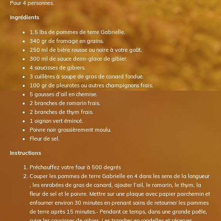
Pour 4 personnes.
Ingrédients
1.5 lbs de pommes de terre Gabrielle.
340 gr de fromage en grains.
250 ml de bière rousse ou noire à votre goût.
300 ml de sauce demi-glace de gibier.
4 saucisses de gibiers.
3 cuillères à soupe de gras de canard fondue.
100 gr de pleurotes ou autres champignons frais.
5 gousses d’ail en chemise.
2 branches de romarin frais.
2 branches de thym frais.
1 oignon vert émincé.
Poivre noir grossièrement moulu.
Fleur de sel.
Instructions
Préchauffez votre four à 500 degrés
Couper les pommes de terre Gabrielle en 4 dans les sens de la longueur
, les enrobées de gras de canard, ajouter l’ail, le romarin, le thym, la
fleur de sel et le poivre. Mettre sur une plaque avec papier parchemin et
enfourner environ 30 minutes en prenant soins de retourner les pommes
de terre après 15 minutes.⁃ Pendant ce temps, dans une grande poêle,
cuire les saucisses de gibier. Les trancher en rondelles et réserver.