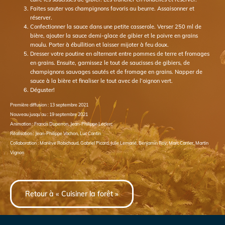
Faites sauter vos champignons favoris au beurre. Assaisonner et
réserver.
Confectionner la sauce dans une petite casserole. Verser 250 ml de
bière, ajouter la sauce demi-glace de gibier et le poivre en grains
moulu. Porter à ébullition et laisser mijoter à feu doux.
Dresser votre poutine en alternant entre pommes de terre et fromages
en grains. Ensuite, garnissez le tout de saucisses de gibiers, de
champignons sauvages sautés et de fromage en grains. Napper de
sauce à la bière et finaliser le tout avec de l’oignon vert.
Déguster!
Première diffusion : 13 septembre 2021
Nouveau jusqu’au : 19 septembre 2021
Animation : Francis Duperron, Jean-Philippe Leclerc
Réalisation : Jean-Philippe Vachon, Luc Cantin
Collaboration : Mariève Robichaud, Gabriel Picard, Julie Lemarié, Benjamin Roy, Marc Carrier, Martin
Vignon
Retour à « Cuisiner la forêt »