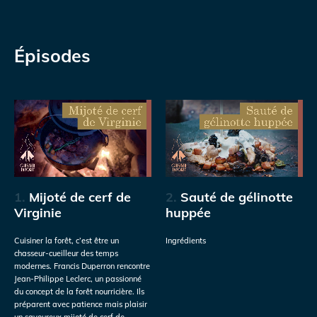
Épisodes
1.
Mijoté de cerf de
2.
Sauté de gélinotte
Virginie
huppée
Cuisiner la forêt, c’est être un
Ingrédients
chasseur-cueilleur des temps
modernes. Francis Duperron rencontre
Jean-Philippe Leclerc, un passionné
du concept de la forêt nourricière. Ils
préparent avec patience mais plaisir
un savoureux mijoté de cerf de