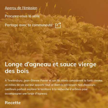
Aperçu de l'émission
Procurez-vous la série
Partage avec ta communauté
Longe d’agneau et sauce vierge
des bois
À Tewkesbury, Jean-Étienne Poirier et son fils Alexis considèrent la forêt comme
un milieu de vie qui leur apporte tout ce dont ils ont besoin. Nos chasseurs-
cueilleurs partent explorer le territoire à la recherche d’arômes pour
accompagner une longe d’agneau.
Recette