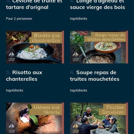
3.
Ceviche de truite et
4.
Longe d’agneau et
tartare d’orignal
sauce vierge des bois
Pour 2 personnes
Ingrédients
5.
Risotto aux
6.
Soupe repas de
chanterelles
truites mouchetées
Ingrédients
Ingrédients