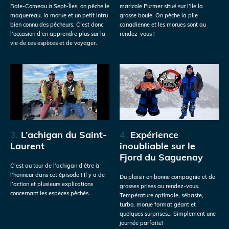
Baie-Comeau à Sept-Îles, on pêche le
maricole Purmer situé sur l’ile la
maquereau, la morue et un petit intru
grosse boule. On pêche la plie
bien connu des pêcheurs. C’est donc
canadienne et les morues sont au
l’occasion d’en apprendre plus sur la
rendez-vous !
vie de ces espèces et de voyager.
3.
L’achigan du Saint-
4.
Expérience
Laurent
inoubliable sur le
Fjord du Saguenay
C’est au tour de l’achigan d’être à
l’honneur dans cet épisode ! Il y a de
Du plaisir en bonne compagnie et de
l’action et plusieurs explications
grosses prises au rendez-vous.
concernant les espèces pêchés.
Température optimale, sébaste,
turbo, morue format géant et
quelques surprises… Simplement une
journée parfaite!