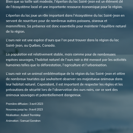
Bien que sa taille soit modeste, l’éperlan du lac Saint-Jean est un élément clé
de l’écosystème local et une importante ressource économique pour la région.
L’éperlan du lac joue un rôle important dans l’écosystème du lac Saint-Jean en
servant de nourriture pour de nombreux autres poissons, oiseaux et
mammifères. Sa présence est donc essentielle pour maintenir l’équilibre naturel
de la région.
L’ours noir est une espèce d’ours que l’on peut trouver dans la région du lac
Saint-Jean, au Québec, Canada.
La population est relativement stable, mais comme pour de nombreuses
espèces sauvages, l’habitat naturel de l’ours noir a été menacé par les activités
humaines telles que la déforestation, l’agriculture et l’urbanisation.
L’ours noir est un animal emblématique de la région du lac Saint-Jean et attire
de nombreux touristes qui souhaitent observer ces majestueux animaux dans
leur habitat naturel. Cependant, il est important de respecter les règles et les
précautions de sécurité lors de l’observation des ours noirs, car ce sont des
animaux sauvages et potentiellement dangereux.
Première diffusion : 3 avril 2023
Nouveau jusqu’au : 9 avril 2023
Réalisation : Aubert Tremblay
Animation : Samuel Gendron