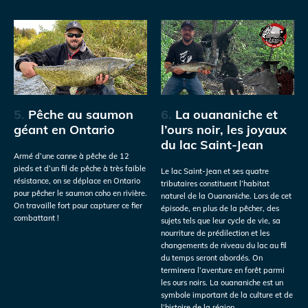
5.
Pêche au saumon
6.
La ouananiche et
géant en Ontario
l’ours noir, les joyaux
du lac Saint-Jean
Armé d’une canne à pêche de 12
pieds et d’un fil de pêche à très faible
Le lac Saint-Jean et ses quatre
résistance, on se déplace en Ontario
tributaires constituent l’habitat
pour pêcher le saumon coho en rivière.
naturel de la Ouananiche. Lors de cet
On travaille fort pour capturer ce fier
épisode, en plus de la pêcher, des
combattant !
sujets tels que leur cycle de vie, sa
nourriture de prédilection et les
changements de niveau du lac au fil
du temps seront abordés. On
terminera l’aventure en forêt parmi
les ours noirs. La ouananiche est un
symbole important de la culture et de
l’histoire de la région.