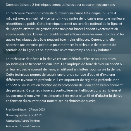
Dans cet épisode 2 techniques seront utilisées pour capturer nos saumons.
La technique Center pin consiste à utiliser une canne très longue (plus de 4
mètres) avec un moulinet « center pin » au centre de la canne pour une meilleure
répartition du poids. Cette technique permet un contrôle optimal de la ligne et
de l’appât, offrant une grande précision pour lancer l’appât exactement où
vous le souhaitez. Elle est particulièrement efficace dans les eaux rapides où les
autres techniques de pêche peuvent être moins efficaces. Cependant, elle
nécessite une certaine pratique pour maîtriser la technique de lancer et de
contrôle de la ligne, et peut prendre un certain temps pour s’y habituer.
La technique de pêche à la dérive est une méthode efficace pour cibler les
poissons qui se tiennent en eau libre. Elle implique de faire dériver un appât ou
un leurre avec le courant de l’eau, en utilisant un flotteur pour suivre la dérive.
Cette technique permet de couvrir une grande surface d’eau et d’explorer
différents niveaux de profondeur. Il est important de régler la profondeur de
l’appât ou du leurre en fonction de la profondeur de l’eau et de l’emplacement
des poissons. Cette technique est particulièrement efficace dans les rivières et
les courants d’eau vive. Il est important de rester attentif et d’ajuster la dérive
en fonction du courant pour maximiser les chances de succès.
Première diffusion : 27 mars 2023
Nouveau jusqu’au : 2 avril 2023
Réalisation : Aubert Tremblay
Animation : Samuel Gendron