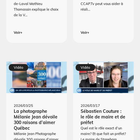
de-Laval Mathieu
CCAP.Tv peut vous aider à
Thomassin explique le choix
réali…
de la V…
Voir+
Voir+
Vidéo
Vidéo
2026/03/25
2026/03/17
La photographe
Sébastien Couture :
Mélanie Jean dévoile
le rôle de maire et de
300 raisons d’aimer
préfet
Québec
Quel est le rôle exact d’un
Mélanie Jean Photographe
maire? Et que fait un préfet?
dévoile 300 raisons d’aimer
Le maire de Stoneham…