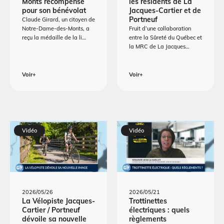
Monts récompensé
les résidents de La
pour son bénévolat
Jacques-Cartier et de
Portneuf
Claude Girard, un citoyen de
Notre-Dame-des-Monts, a
Fruit d’une collaboration
reçu la médaille de la li…
entre la Sûreté du Québec et
la MRC de La Jacques…
Voir+
Voir+
Vidéo
Vidéo
2026/05/26
2026/05/21
La Vélopiste Jacques-
Trottinettes
Cartier / Portneuf
électriques : quels
dévoile sa nouvelle
règlements