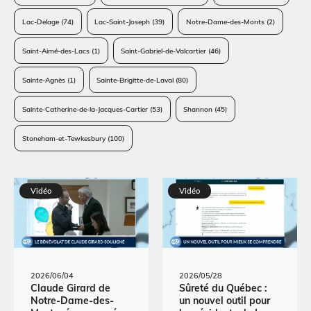
Lac-Delage
(74)
Lac-Saint-Joseph
(39)
Notre-Dame-des-Monts
(2)
Saint-Aimé-des-Lacs
(1)
Saint-Gabriel-de-Valcartier
(46)
Sainte-Agnès
(1)
Sainte-Brigitte-de-Laval
(80)
Sainte-Catherine-de-la-Jacques-Cartier
(53)
Shannon
(45)
Stoneham-et-Tewkesbury
(100)
Vidéo
Vidéo
2026/06/04
2026/05/28
Claude Girard de
Sûreté du Québec :
Notre-Dame-des-
un nouvel outil pour