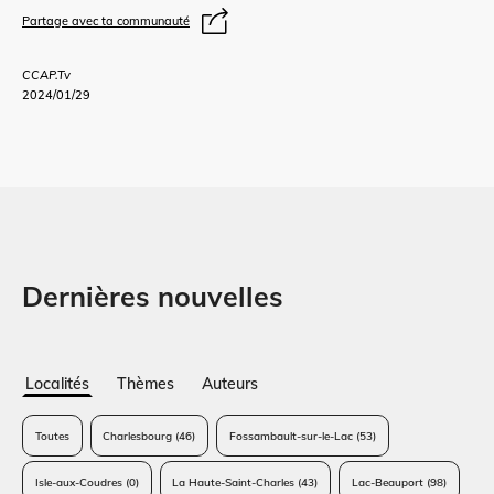
Partage avec ta communauté
CCAP.Tv
2024/01/29
Dernières nouvelles
Localités
Thèmes
Auteurs
Toutes
Charlesbourg
(46)
Fossambault-sur-le-Lac
(53)
Isle-aux-Coudres
(0)
La Haute-Saint-Charles
(43)
Lac-Beauport
(98)