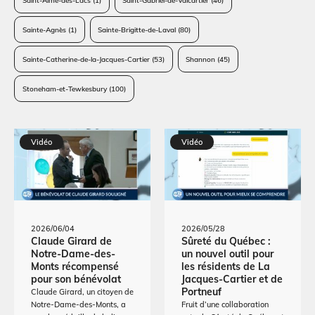
Saint-Aimé-des-Lacs
(1)
Saint-Gabriel-de-Valcartier
(46)
Sainte-Agnès
(1)
Sainte-Brigitte-de-Laval
(80)
Sainte-Catherine-de-la-Jacques-Cartier
(53)
Shannon
(45)
Stoneham-et-Tewkesbury
(100)
Vidéo
Vidéo
2026/06/04
2026/05/28
Claude Girard de
Sûreté du Québec :
Notre-Dame-des-
un nouvel outil pour
Monts récompensé
les résidents de La
pour son bénévolat
Jacques-Cartier et de
Portneuf
Claude Girard, un citoyen de
Notre-Dame-des-Monts, a
Fruit d’une collaboration