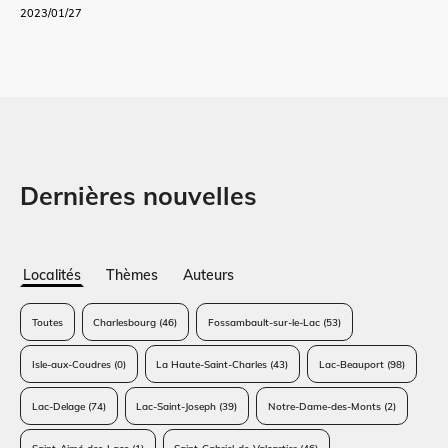
2023/01/27
Dernières nouvelles
Localités
Thèmes
Auteurs
Toutes
Charlesbourg
(46)
Fossambault-sur-le-Lac
(53)
Isle-aux-Coudres
(0)
La Haute-Saint-Charles
(43)
Lac-Beauport
(98)
Lac-Delage
(74)
Lac-Saint-Joseph
(39)
Notre-Dame-des-Monts
(2)