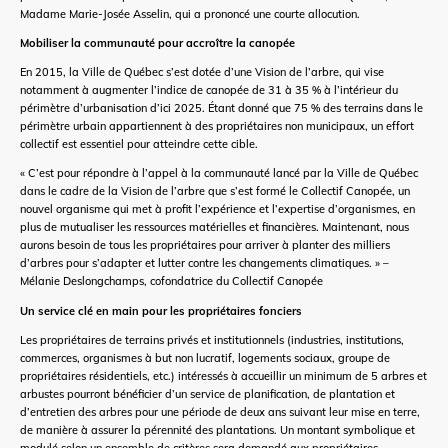
Madame Marie-Josée Asselin, qui a prononcé une courte allocution.
Mobiliser la communauté pour accroître la canopée
En 2015, la Ville de Québec s’est dotée d’une Vision de l’arbre, qui vise
notamment à augmenter l’indice de canopée de 31 à 35 % à l’intérieur du
périmètre d’urbanisation d’ici 2025. Étant donné que 75 % des terrains dans le
périmètre urbain appartiennent à des propriétaires non municipaux, un effort
collectif est essentiel pour atteindre cette cible.
« C’est pour répondre à l’appel à la communauté lancé par la Ville de Québec
dans le cadre de la Vision de l’arbre que s’est formé le Collectif Canopée, un
nouvel organisme qui met à profit l’expérience et l’expertise d’organismes, en
plus de mutualiser les ressources matérielles et financières. Maintenant, nous
aurons besoin de tous les propriétaires pour arriver à planter des milliers
d’arbres pour s’adapter et lutter contre les changements climatiques. » –
Mélanie Deslongchamps, cofondatrice du Collectif Canopée
Un service clé en main pour les propriétaires fonciers
Les propriétaires de terrains privés et institutionnels (industries, institutions,
commerces, organismes à but non lucratif, logements sociaux, groupe de
propriétaires résidentiels, etc.) intéressés à accueillir un minimum de 5 arbres et
arbustes pourront bénéficier d’un service de planification, de plantation et
d’entretien des arbres pour une période de deux ans suivant leur mise en terre,
de manière à assurer la pérennité des plantations. Un montant symbolique et
modulé selon un ensemble de critères sera demandé aux propriétaires.