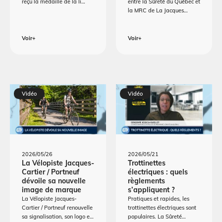
reçu la médaille de la li…
entre la Sûreté du Québec et
la MRC de La Jacques…
Voir+
Voir+
Vidéo
Vidéo
2026/05/26
2026/05/21
La Vélopiste Jacques-
Trottinettes
Cartier / Portneuf
électriques : quels
dévoile sa nouvelle
règlements
image de marque
s’appliquent ?
La Vélopiste Jacques-
Pratiques et rapides, les
Cartier / Portneuf renouvelle
trottinettes électriques sont
sa signalisation, son logo e…
populaires. La Sûreté…