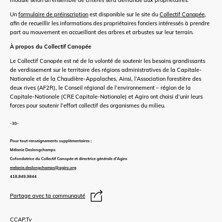
Un
formulaire de préinscription
est disponible sur le site du
Collectif Canopée
,
afin de recueillir les informations des propriétaires fonciers intéressés à prendre
part au mouvement en accueillant des arbres et arbustes sur leur terrain.
À propos du Collectif Canopée
Le Collectif Canopée est né de la volonté de soutenir les besoins grandissants
de verdissement sur le territoire des régions administratives de la Capitale-
Nationale et de la Chaudière-Appalaches. Ainsi, l’Association forestière des
deux rives (AF2R), le Conseil régional de l’environnement – région de la
Capitale-Nationale (CRE Capitale-Nationale) et Agiro ont choisi d’unir leurs
forces pour soutenir l’effort collectif des organismes du milieu.
-30-
Pour tout renseignements supplémentaires ;
Mélanie Deslongchamps
Cofondatrice du Collectif Canopée et directrice générale d’Agiro
melanie.deslongchamps@agiro.org
418.849.9844
Partage avec ta communauté
CCAP.Tv