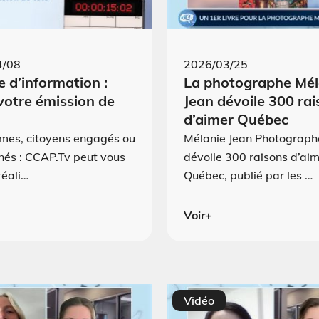
4/08
2026/03/25
 d’information :
La photographe Mél
votre émission de
Jean dévoile 300 ra
d’aimer Québec
mes, citoyens engagés ou
Mélanie Jean Photograph
nés : CCAP.Tv peut vous
dévoile 300 raisons d’ai
réali…
Québec, publié par les …
Voir+
Vidéo