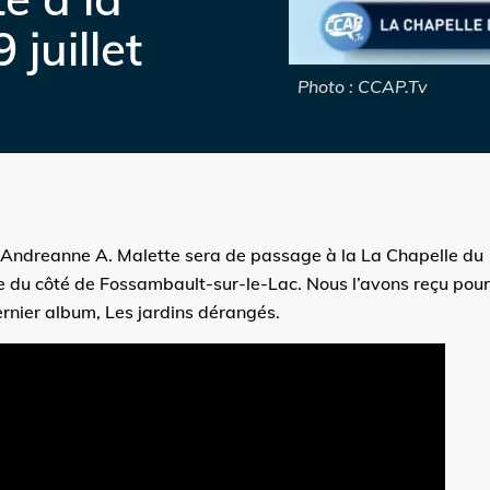
 juillet
Photo : CCAP.Tv
, Andreanne A. Malette sera de passage à la La Chapelle du
le du côté de Fossambault-sur-le-Lac. Nous l’avons reçu pou
ernier album, Les jardins dérangés.