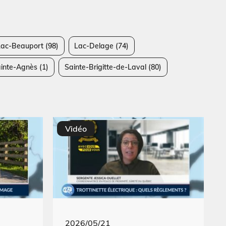
Lac-Beauport
(98)
Lac-Delage
(74)
inte-Agnès
(1)
Sainte-Brigitte-de-Laval
(80)
Vidéo
2026/05/21