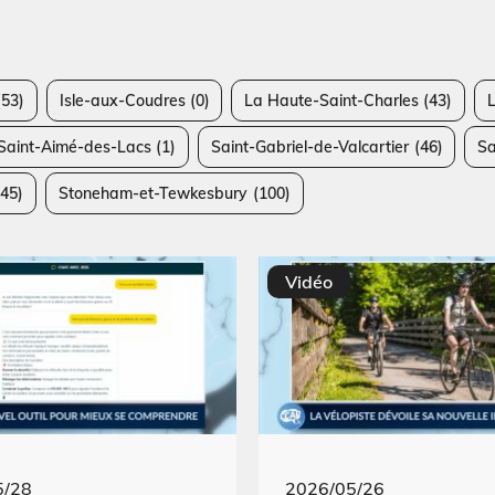
53)
Isle-aux-Coudres
(0)
La Haute-Saint-Charles
(43)
Saint-Aimé-des-Lacs
(1)
Saint-Gabriel-de-Valcartier
(46)
Sa
45)
Stoneham-et-Tewkesbury
(100)
Vidéo
5/28
2026/05/26