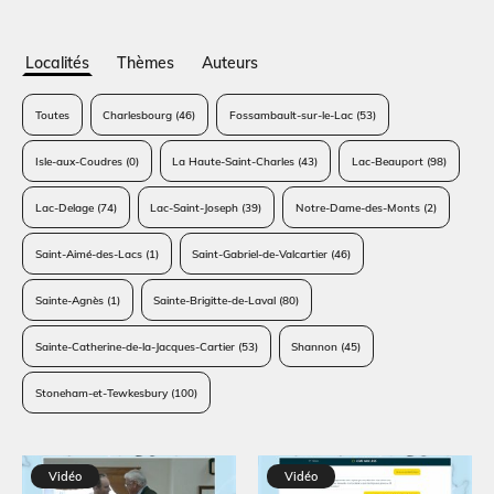
Localités
Thèmes
Auteurs
Toutes
Charlesbourg
(46)
Fossambault-sur-le-Lac
(53)
Isle-aux-Coudres
(0)
La Haute-Saint-Charles
(43)
Lac-Beauport
(98)
Lac-Delage
(74)
Lac-Saint-Joseph
(39)
Notre-Dame-des-Monts
(2)
Saint-Aimé-des-Lacs
(1)
Saint-Gabriel-de-Valcartier
(46)
Sainte-Agnès
(1)
Sainte-Brigitte-de-Laval
(80)
Sainte-Catherine-de-la-Jacques-Cartier
(53)
Shannon
(45)
Stoneham-et-Tewkesbury
(100)
Vidéo
Vidéo