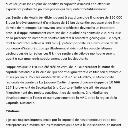
à Vallée Jeunesse en plus de bonifier sa capacité d’accueil et d’offrir une
expérience pertinente pour les jeunes qui fréquentent l’établissement.
Les Sentiers du Moulin bénéficient quant à eux d’une aide financière de 150 000
$ pour le développement d’un réseau de 12 km de sentier pédestre et de 5 km
de vélo de montagne. Le nouveau sentier pédestre deviendra un important
produit d’appel notamment en raison de la qualité des points de vue, ainsi que
de la présence de nombreux points d’intérêts à caractère géologique. Le projet,
dont le coût total s’élève à 300 675 $, prévoit par ailleurs l’installation de 10
panneaux d’interprétation qui illustreront et décriront les caractéristiques
géologiques de la région. Les 5 km de sentiers de vélo de montagne seront
quant à eux aménagés spécialement pour les débutants.
Rappelons que le FRCN a été créé en vertu de la Loi accordant le statut de
capitale nationale à la Ville de Québec et augmentant à ce titre son autonomie
et ses pouvoirs. Pour les années 2018-2019 à 2024-2025, la Municipalité
régionale de comté de La Jacques‑Cartier dispose d’une enveloppe de 10 566
117 $ provenant du Secrétariat à la Capitale‑Nationale afin de soutenir
financièrement des projets contribuant au dynamisme, à la vitalité, au
développement, à l’essor et au rayonnement de la MRC et de la région de la
Capitale-Nationale.
Citations :
« Je suis toujours impressionnée par la capacité de nos promoteurs et de nos
entrepreneurs à maximiser les ressources qu’ils ont à leur disposition, en misant