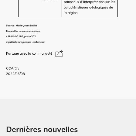
panneaux d’interprétation sur les
caractéristiques géologiques de
la région
Source : Marie-Josée Labbé
Conseillère en communication
418 844-2160, poste 302
mjlabbe@mrc.jacques-cartier.com
Partage avec ta communauté
CCAP.Tv
2022/06/08
Dernières nouvelles