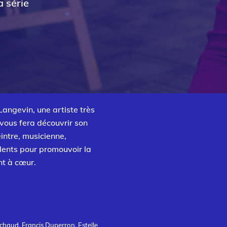
 série
Langevin, une artiste très
vous fera découvrir son
eintre, musicienne,
alents pour promouvoir la
ent à cœur.
chaud, Francis Duperron, Estelle