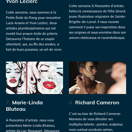
Yvon Leclerc
Cette semaine À Rencontre d’artiste,
faites la connaissance de Félix Girard,
Cette semaine, nous sommes à la
jeune illustrateur originaire de Sainte-
Petite École du Rang pour rencontrer
Brigitte-de-Laval. Il nous raconte
Lucie Arseno et Yvon Leclerc, deux
comment il puise son inspiration dans
artistes pluridisciplinaires qui ont
ses origines et nous emmène dans son
monté leur propre école de poterie.
univers chaleureux et rocambolesque.
Découvrez l’histoire de ce couple
attachant, qui, au fils des années, a
fait de leurs passions, un art de vivre.
7.
Marie-Linda
8.
Richard Cameron
Bluteau
C’est au tour de Richard Cameron
Morneau de vous dévoiler ses
À Rencontre d’artiste, nous vous
multiples talents : peintre, sculpteur,
présentons Marie-Linda Bluteau,
mais surtout acrobate aérien,
artiste du Lac-Beauport. Découvrez