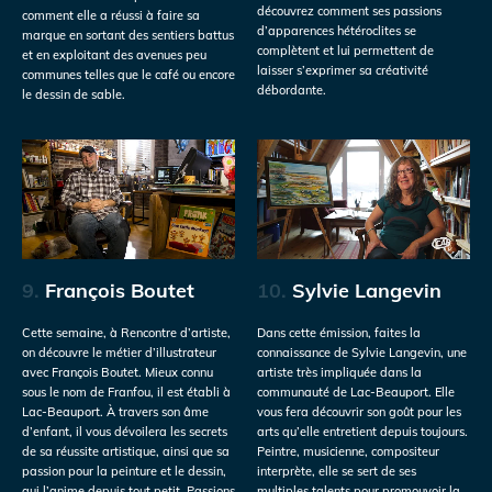
découvrez comment ses passions
comment elle a réussi à faire sa
d’apparences hétéroclites se
marque en sortant des sentiers battus
complètent et lui permettent de
et en exploitant des avenues peu
laisser s’exprimer sa créativité
communes telles que le café ou encore
débordante.
le dessin de sable.
9.
François Boutet
10.
Sylvie Langevin
Cette semaine, à Rencontre d’artiste,
Dans cette émission, faites la
on découvre le métier d’illustrateur
connaissance de Sylvie Langevin, une
avec François Boutet. Mieux connu
artiste très impliquée dans la
sous le nom de Franfou, il est établi à
communauté de Lac-Beauport. Elle
Lac-Beauport. À travers son âme
vous fera découvrir son goût pour les
d’enfant, il vous dévoilera les secrets
arts qu’elle entretient depuis toujours.
de sa réussite artistique, ainsi que sa
Peintre, musicienne, compositeur
passion pour la peinture et le dessin,
interprète, elle se sert de ses
qui l’anime depuis tout petit. Passions
multiples talents pour promouvoir la