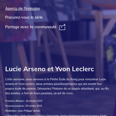
Aperçu de l'émission
Procurez-vous la série
Partage avec ta communauté
Lucie Arseno et Yvon Leclerc
Cette semaine, nous sommes à la Petite École du Rang pour rencontrer Lucie
Arseno et Yvon Leclerc, deux artistes pluridisciplinaires qui ont monté leur
propre école de poterie. Découvrez l’histoire de ce couple attachant, qui, au fils
des années, a fait de leurs passions, un art de vivre.
Première diffusion : 19 octobre 2015
Nouveau jusqu’au : 25 octobre 2015
Réalisation : Jean-Philippe Vachon
Collaboration : Marie-Floriane Dekkers, Simon Fortin, Mariève Robichaud, Francis Duperron, Estelle