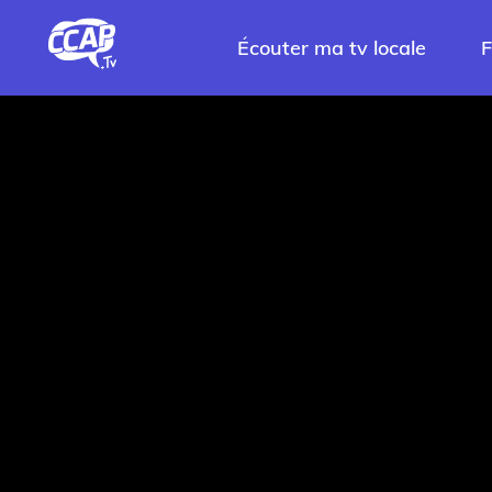
Écouter ma tv locale
F