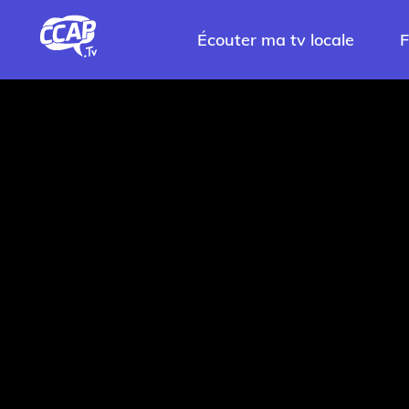
Écouter ma tv locale
F