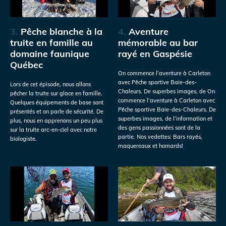
3.
Pêche blanche à la
4.
Aventure
truite en famille au
mémorable au bar
domaine faunique
rayé en Gaspésie
Québec
On commence l’aventure à Carleton
avec Pêche sportive Baie-des-
Lors de cet épisode, nous allons
Chaleurs. De superbes images, de On
pêcher la truite sur glace en famille.
commence l’aventure à Carleton avec
Quelques équipements de base sont
Pêche sportive Baie-des-Chaleurs. De
présentés et on parle de sécurité. De
superbes images, de l’information et
plus, nous en apprenons un peu plus
des gens passionnées sont de la
sur la truite arc-en-ciel avec notre
partie. Nos vedettes: Bars rayés,
biologiste.
maquereaux et homards!