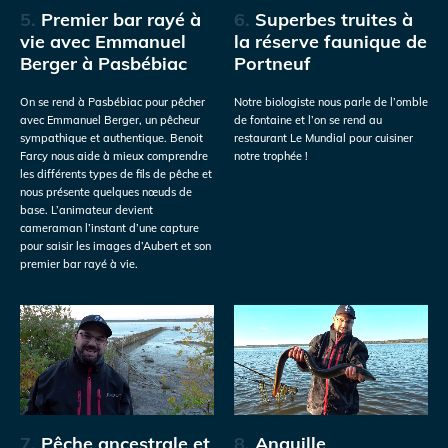
5.
Premier bar rayé à
6.
Superbes truites à
vie avec Emmanuel
la réserve faunique de
Berger à Pasbébiac
Portneuf
On se rend à Pasbébiac pour pêcher
Notre biologiste nous parle de l’omble
avec Emmanuel Berger, un pêcheur
de fontaine et l’on se rend au
sympathique et authentique. Benoit
restaurant Le Mundial pour cuisiner
Farcy nous aide à mieux comprendre
notre trophée !
les différents types de fils de pêche et
nous présente quelques nœuds de
base. L’animateur devient
cameraman l’instant d’une capture
pour saisir les images d’Aubert et son
premier bar rayé à vie.
7.
Pêche ancestrale et
8.
Anguille