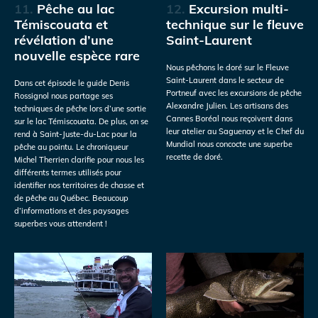
11.
Pêche au lac
12.
Excursion multi-
Témiscouata et
technique sur le fleuve
révélation d’une
Saint-Laurent
nouvelle espèce rare
Nous pêchons le doré sur le Fleuve
Saint-Laurent dans le secteur de
Dans cet épisode le guide Denis
Portneuf avec les excursions de pêche
Rossignol nous partage ses
Alexandre Julien. Les artisans des
techniques de pêche lors d’une sortie
Cannes Boréal nous reçoivent dans
sur le lac Témiscouata. De plus, on se
leur atelier au Saguenay et le Chef du
rend à Saint-Juste-du-Lac pour la
Mundial nous concocte une superbe
pêche au pointu. Le chroniqueur
recette de doré.
Michel Therrien clarifie pour nous les
différents termes utilisés pour
identifier nos territoires de chasse et
de pêche au Québec. Beaucoup
d’informations et des paysages
superbes vous attendent !