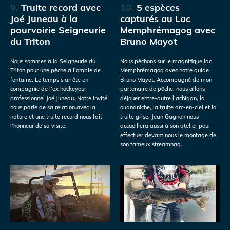
9.
Truite record avec
10.
5 espèces
Joé Juneau à la
capturés au Lac
pourvoirie Seigneurie
Memphrémagog avec
du Triton
Bruno Mayot
Nous sommes à la Seigneurie du
Nous pêchons sur le magnifique lac
Triton pour une pêche à l’omble de
Memphrémagog avec notre guide
fontaine. Le temps s’arrête en
Bruno Mayot. Accompagné de mon
compagnie de l’ex hockeyeur
partenaire de pêche, nous allons
professionnel Joé Juneau. Notre invité
déjouer entre-autre l’achigan, la
nous parle de sa relation avec la
ouananiche, la truite arc-en-ciel et la
nature et une truite record nous fait
truite grise. Jean Gagnon nous
l’honneur de sa visite.
accueillera aussi à son atelier pour
effectuer devant nous le montage de
son fameux streamnag.