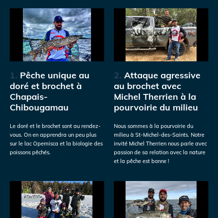
1.
Pêche unique au
2.
Attaque agressive
doré et brochet à
au brochet avec
Chapais-
Michel Therrien à la
Chibougamau
pourvoirie du milieu
Le doré et le brochet sont au rendez-
Nous sommes à la pourvoirie du
vous. On en apprendra un peu plus
milieu à St-Michel-des-Saints. Notre
sur le lac Opemisca et la biologie des
invité Michel Therrien nous parle avec
poissons pêchés.
passion de sa relation avec la nature
et la pêche est bonne !