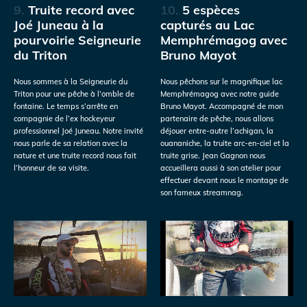
9.
Truite record avec
10.
5 espèces
Joé Juneau à la
capturés au Lac
pourvoirie Seigneurie
Memphrémagog avec
du Triton
Bruno Mayot
Nous sommes à la Seigneurie du
Nous pêchons sur le magnifique lac
Triton pour une pêche à l’omble de
Memphrémagog avec notre guide
fontaine. Le temps s’arrête en
Bruno Mayot. Accompagné de mon
compagnie de l’ex hockeyeur
partenaire de pêche, nous allons
professionnel Joé Juneau. Notre invité
déjouer entre-autre l’achigan, la
nous parle de sa relation avec la
ouananiche, la truite arc-en-ciel et la
nature et une truite record nous fait
truite grise. Jean Gagnon nous
l’honneur de sa visite.
accueillera aussi à son atelier pour
effectuer devant nous le montage de
son fameux streamnag.