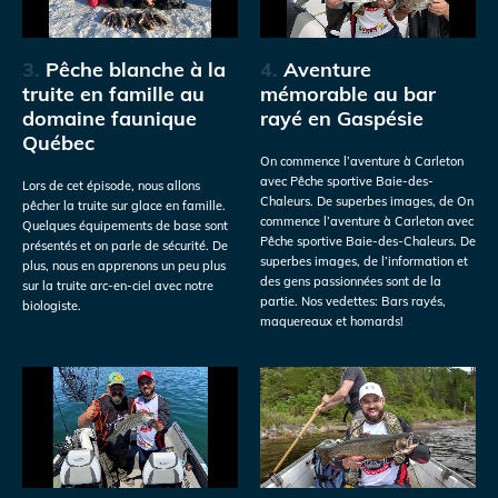
3.
Pêche blanche à la
4.
Aventure
truite en famille au
mémorable au bar
domaine faunique
rayé en Gaspésie
Québec
On commence l’aventure à Carleton
avec Pêche sportive Baie-des-
Lors de cet épisode, nous allons
Chaleurs. De superbes images, de On
pêcher la truite sur glace en famille.
commence l’aventure à Carleton avec
Quelques équipements de base sont
Pêche sportive Baie-des-Chaleurs. De
présentés et on parle de sécurité. De
superbes images, de l’information et
plus, nous en apprenons un peu plus
des gens passionnées sont de la
sur la truite arc-en-ciel avec notre
partie. Nos vedettes: Bars rayés,
biologiste.
maquereaux et homards!