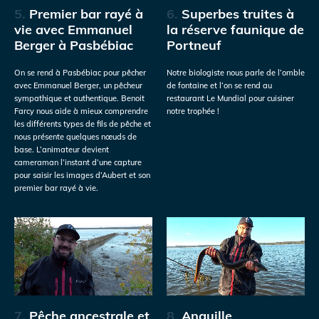
5.
Premier bar rayé à
6.
Superbes truites à
vie avec Emmanuel
la réserve faunique de
Berger à Pasbébiac
Portneuf
On se rend à Pasbébiac pour pêcher
Notre biologiste nous parle de l’omble
avec Emmanuel Berger, un pêcheur
de fontaine et l’on se rend au
sympathique et authentique. Benoit
restaurant Le Mundial pour cuisiner
Farcy nous aide à mieux comprendre
notre trophée !
les différents types de fils de pêche et
nous présente quelques nœuds de
base. L’animateur devient
cameraman l’instant d’une capture
pour saisir les images d’Aubert et son
premier bar rayé à vie.
7.
Pêche ancestrale et
8.
Anguille