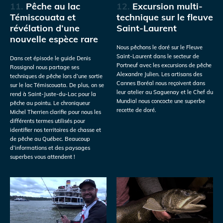
11.
Pêche au lac
12.
Excursion multi-
Témiscouata et
technique sur le fleuve
révélation d’une
Saint-Laurent
nouvelle espèce rare
Nous pêchons le doré sur le Fleuve
Saint-Laurent dans le secteur de
Dans cet épisode le guide Denis
Portneuf avec les excursions de pêche
Rossignol nous partage ses
Alexandre Julien. Les artisans des
techniques de pêche lors d’une sortie
Cannes Boréal nous reçoivent dans
sur le lac Témiscouata. De plus, on se
leur atelier au Saguenay et le Chef du
rend à Saint-Juste-du-Lac pour la
Mundial nous concocte une superbe
pêche au pointu. Le chroniqueur
recette de doré.
Michel Therrien clarifie pour nous les
différents termes utilisés pour
identifier nos territoires de chasse et
de pêche au Québec. Beaucoup
d’informations et des paysages
superbes vous attendent !