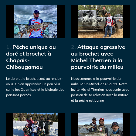
1.
Pêche unique au
2.
Attaque agressive
doré et brochet à
au brochet avec
Chapais-
Michel Therrien à la
Chibougamau
pourvoirie du milieu
Le doré et le brochet sont au rendez-
Nous sommes à la pourvoirie du
vous. On en apprendra un peu plus
milieu à St-Michel-des-Saints. Notre
sur le lac Opemisca et la biologie des
invité Michel Therrien nous parle avec
poissons pêchés.
passion de sa relation avec la nature
et la pêche est bonne !