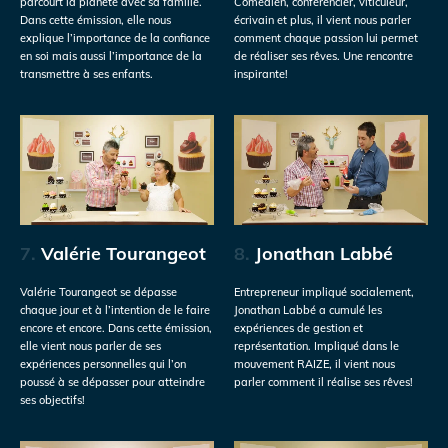
parcourt la planète avec sa famille.
Comédien, conférencier, viticuleur,
Dans cette émission, elle nous
écrivain et plus, il vient nous parler
explique l’importance de la confiance
comment chaque passion lui permet
en soi mais aussi l’importance de la
de réaliser ses rêves. Une rencontre
transmettre à ses enfants.
inspirante!
7.
Valérie Tourangeot
8.
Jonathan Labbé
Valérie Tourangeot se dépasse
Entrepreneur impliqué socialement,
chaque jour et à l’intention de le faire
Jonathan Labbé a cumulé les
encore et encore. Dans cette émission,
expériences de gestion et
elle vient nous parler de ses
représentation. Impliqué dans le
expériences personnelles qui l’on
mouvement RAIZE, il vient nous
poussé à se dépasser pour atteindre
parler comment il réalise ses rêves!
ses objectifs!