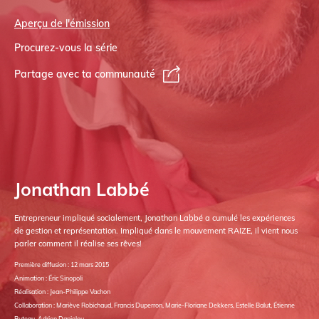
Aperçu de l'émission
Procurez-vous la série
Partage avec ta communauté
Jonathan Labbé
Entrepreneur impliqué socialement, Jonathan Labbé a cumulé les expériences
de gestion et représentation. Impliqué dans le mouvement RAIZE, il vient nous
parler comment il réalise ses rêves!
Première diffusion : 12 mars 2015
Animation : Éric Sinopoli
Réalisation : Jean-Philippe Vachon
Collaboration : Mariève Robichaud, Francis Duperron, Marie-Floriane Dekkers, Estelle Balut, Étienne
Buteau, Adrien Danielou