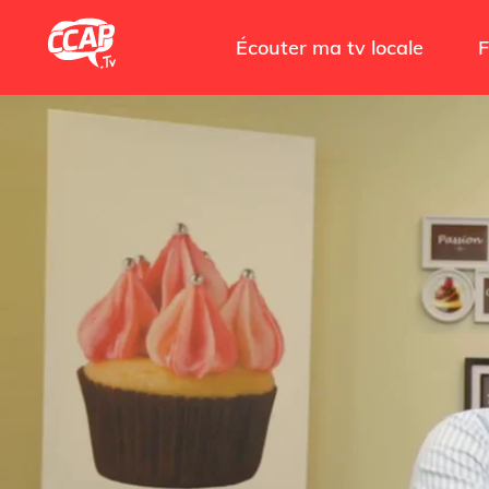
Écouter ma tv locale
F