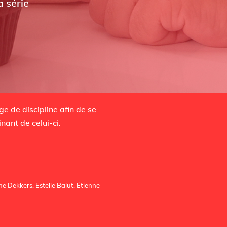
 série
e de discipline afin de se
nant de celui-ci.
e Dekkers, Estelle Balut, Étienne