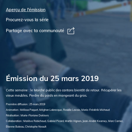
Aperçu de l'émission
Procurez-vous la série
Partage avec ta communauté
Émission du 25 mars 2019
Cette semaine : le Marché public des cantons bientôt de retour. Récupérer les
vieux meubles. Perdre du poids en mangeant du gras.
Première diffusion : 25 mars 2019
Animation : Mélissa Paquet, Méghan Labrecque, Rosalie Lavoie, Marie-Frédérik Michaud
Réalisation : Marie-Floriane Dekkers
Collaboration : Mariève Robichaud, Gabriel Picard, Martin Vignon, Jean-André Kearney, Marc Carrier,
Étienne Buteau, Christophe Neault