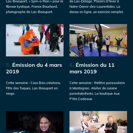
Lac-Beauport. « Spin-o-thon » pour la
de Lac-Delage. Plaisirs d’hiver à
fibrose kystique. France Bouchard,
Notre-Dame-des-Laurentides. La
photographe de Lac-Beauport.
danse en ligne, un exercice complet.
5.
Émission du 4 mars
6.
Émission du 11
2019
mars 2019
Cette semaine : Coco Bois créations.
Cette semaine : théâtre parascolaire
Fête des Tuques. Lac-Beauport en
à Montagnac. Atelier de cuisine
neige.
parents/enfants. La boutique Aux
P’tits Cadeaux.