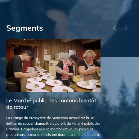
Segments
Le Marché public des cantons bientôt
Ré
de retour
Ren
bou
La Grange du Presbytère de Stoneham accueillait la 3e
réc
édition du souper champêtre au profit du Marché public des
On 
Cantons. Rappelons que ce marché estival où plusieurs
com
producteurs locaux se réunissent durant tout l’été débutera