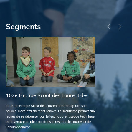
Segments
102e Groupe Scout des Laurentides
At
à 
Le 102e Groupe Scout des Laurentides inaugurait son
nouveau local fraîchement rénové. Le scoutisme permet aux
La 
jeunes de se dépasser par le jeu, l’apprentissage technique
Lab
et l’aventure en plein air dans le respect des autres et de
fas
l’environnement.
mem