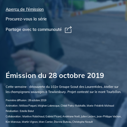
Aperçu de l'émission
Procurez-vous la série
Partage avec ta communauté
Émission du 28 octobre 2019
Cette semaine : découverte du 102e Groupe Scout des Laurentides. Atelier sur
les champignons sauvages à Tewkesbury. Projet contesté sur le mont Tourbillon.
Première diffusion : 28 octobre 2019
Animation : Mélissa Paquet, Méghan Labrecque, Chloé Patry-Robitaille, Marie-Frédérik Michaud
Réalisation : Estelle Balut
Collaboration : Mariève Robichaud, Gabriel Picard, Andréane Noël, Julien Leclerc, Jean-Philippe Vachon,
Kim Marcoux, Martin Vignon, Marc Carrier, Étienne Buteau, Christophe Neault