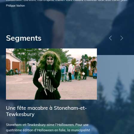
Philippe Vachon
Segments
Une fête macabre à Stoneham-et-
Un
Tewkesbury
Gr
Stoneham-et-Tewkesbury aime l’Halloween. Pour une
La 
quatrième édition d’Halloween en folie, la municipalité
ces