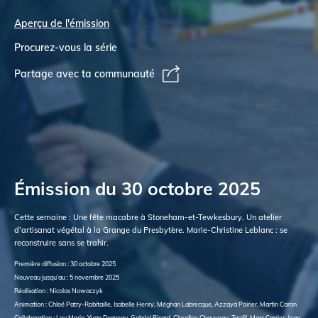
Aperçu de l'émission
Procurez-vous la série
Partage avec ta communauté
Émission du 30 octobre 2025
Cette semaine : Une fête macabre à Stoneham-et-Tewkesbury. Un atelier
d’artisanat végétal à la Grange du Presbytère. Marie-Christine Leblanc : se
reconstruire sans se trahir.
Première diffusion : 30 octobre 2025
Nouveau jusqu’au : 5 novembre 2025
Réalisation : Nicolas Nowaczyk
Animation : Chloé Patry-Robitaille, Isabelle Henry, Méghan Labrecque, Azzaya Poirier, Martin Caron
Collaboration : Lou Morin, Yvan Drapeau, Gabriel Picard, Claudine Chauveau-Tardif, Marc Carrier, Jean-