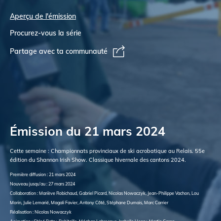
Aperçu de l'émission
Procurez-vous la série
Partage avec ta communauté
Émission du 21 mars 2024
Cette semaine : Championnats provinciaux de ski acrobatique au Relais. 55e
édition du Shannon Irish Show. Classique hivernale des cantons 2024.
Première diffusion : 21 mars 2024
Nouveau jusqu’au : 27 mars 2024
Collaboration : Mariève Robichaud, Gabriel Picard, Nicolas Nowaczyk, Jean-Philippe Vachon, Lou
Morin, Julie Lemarié, Magali Favier, Antony Côté, Stéphane Dumais, Marc Carrier
Réalisation : Nicolas Nowaczyk