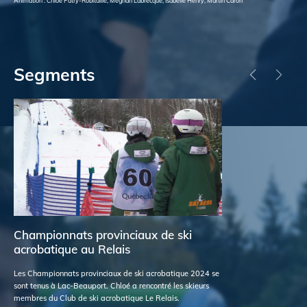
Animation : Chloé Patry-Robitaille, Méghan Labrecque, Isabelle Henry, Martin Caron
Segments
Championnats provinciaux de ski
55
acrobatique au Relais
Une
gra
Les Championnats provinciaux de ski acrobatique 2024 se
Pat
sont tenus à Lac-Beauport. Chloé a rencontré les skieurs
des
membres du Club de ski acrobatique Le Relais.