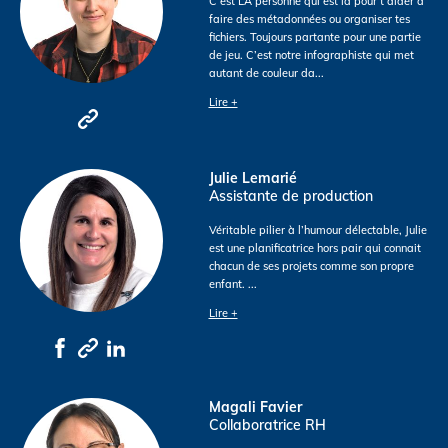
C’est LA personne qui est là pour t’aider à
faire des métadonnées ou organiser tes
fichiers. Toujours partante pour une partie
de jeu. C’est notre infographiste qui met
autant de couleur da
...
Lire +
Julie Lemarié
Assistante de production
Véritable pilier à l’humour délectable, Julie
est une planificatrice hors pair qui connait
chacun de ses projets comme son propre
enfant.
...
Lire +
Magali Favier
Collaboratrice RH