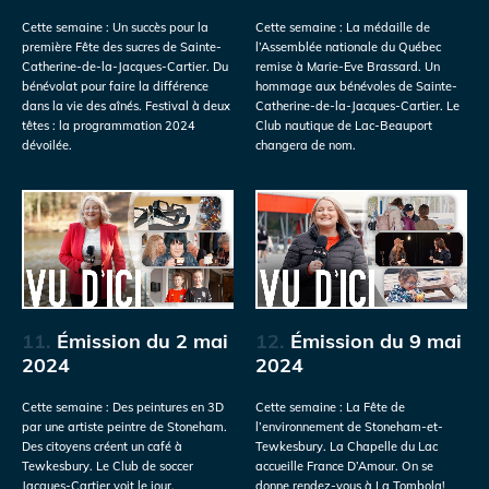
Cette semaine : Un succès pour la
Cette semaine : La médaille de
première Fête des sucres de Sainte-
l’Assemblée nationale du Québec
Catherine-de-la-Jacques-Cartier. Du
remise à Marie-Eve Brassard. Un
bénévolat pour faire la différence
hommage aux bénévoles de Sainte-
dans la vie des aînés. Festival à deux
Catherine-de-la-Jacques-Cartier. Le
têtes : la programmation 2024
Club nautique de Lac-Beauport
dévoilée.
changera de nom.
11.
Émission du 2 mai
12.
Émission du 9 mai
2024
2024
Cette semaine : Des peintures en 3D
Cette semaine : La Fête de
par une artiste peintre de Stoneham.
l’environnement de Stoneham-et-
Des citoyens créent un café à
Tewkesbury. La Chapelle du Lac
Tewkesbury. Le Club de soccer
accueille France D’Amour. On se
Jacques-Cartier voit le jour.
donne rendez-vous à La Tombola!