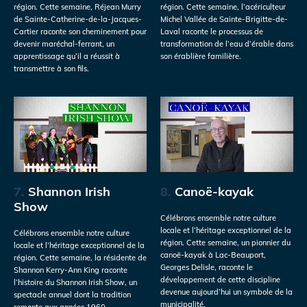
région. Cette semaine, Réjean Murry
région. Cette semaine, l’acériculteur
de Sainte-Catherine-de-la-Jacques-
Michel Vallée de Sainte-Brigitte-de-
Cartier raconte son cheminement pour
Laval raconte le processus de
devenir maréchal-ferrant, un
transformation de l’eau d’érable dans
apprentissage qu’il a réussit à
son érablière familière.
transmettre à son fils.
7.
Shannon Irish
8.
Canoë-kayak
Show
Célébrons ensemble notre culture
locale et l’héritage exceptionnel de la
Célébrons ensemble notre culture
région. Cette semaine, un pionnier du
locale et l’héritage exceptionnel de la
canoë-kayak à Lac-Beauport,
région. Cette semaine, la résidente de
Georges Delisle, raconte le
Shannon Kerry-Ann King raconte
développement de cette discipline
l’histoire du Shannon Irish Show, un
devenue aujourd’hui un symbole de la
spectacle annuel dont la tradition
municipalité.
remonte aux années 1960.