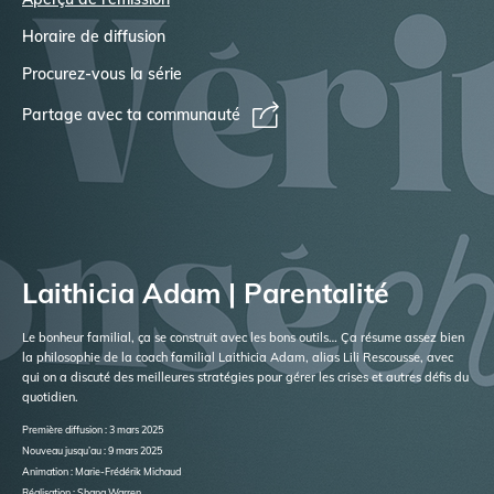
Horaire de diffusion
Procurez-vous la série
Partage avec ta communauté
Laithicia Adam | Parentalité
Le bonheur familial, ça se construit avec les bons outils… Ça résume assez bien
la philosophie de la coach familial Laithicia Adam, alias Lili Rescousse, avec
qui on a discuté des meilleures stratégies pour gérer les crises et autres défis du
quotidien.
Première diffusion : 3 mars 2025
Nouveau jusqu’au : 9 mars 2025
Animation : Marie-Frédérik Michaud
Réalisation : Shana Warren