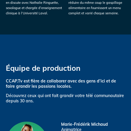
en discute avec Nathalie Ringuette,
réduire du même coup le gaspillage
sexologue et chargée d’enseignement
alimentaire en fournissant un menu
clinique à l’Université Laval.
complet et varié chaque semaine.
Équipe de production
CCAP.Tv est fière de collaborer avec des gens d’ici et de
faire grandir les passions locales.
Découvrez ceux qui ont fait grandir votre télé communautaire
depuis 30 ans.
Marie-Frédérik Michaud
Animatrice