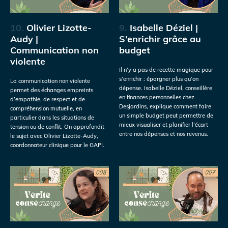
10.
Olivier Lizotte-
9.
Isabelle Déziel |
Audy |
S’enrichir grâce au
Communication non
budget
violente
Il n’y a pas de recette magique pour
s’enrichir : épargner plus qu’on
La communication non violente
dépense. Isabelle Déziel, conseillère
permet des échanges empreints
en finances personnelles chez
d’empathie, de respect et de
Desjardins, explique comment faire
compréhension mutuelle, en
un simple budget peut permettre de
particulier dans les situations de
mieux visualiser et planifier l’écart
tension ou de conflit. On approfondit
entre nos dépenses et nos revenus.
le sujet avec Olivier Lizotte-Audy,
coordonnateur clinique pour le GAPI.