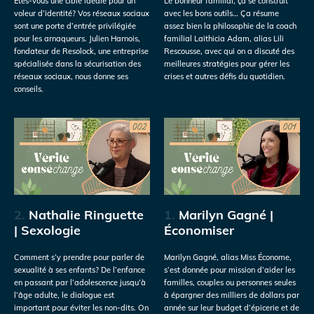
Êtes-vous une cible idéale pour un
Le bonheur familial, ça se construit
voleur d’identité? Vos réseaux sociaux
avec les bons outils… Ça résume
sont une porte d’entrée privilégiée
assez bien la philosophie de la coach
pour les arnaqueurs. Julien Harnois,
familial Laithicia Adam, alias Lili
fondateur de Resolock, une entreprise
Rescousse, avec qui on a discuté des
spécialisée dans la sécurisation des
meilleures stratégies pour gérer les
réseaux sociaux, nous donne ses
crises et autres défis du quotidien.
conseils.
2.
Nathalie Ringuette
1.
Marilyn Gagné |
| Sexologie
Économiser
Comment s’y prendre pour parler de
Marilyn Gagné, alias Miss Économe,
sexualité à ses enfants? De l’enfance
s’est donnée pour mission d’aider les
en passant par l’adolescence jusqu’à
familles, couples ou personnes seules
l’âge adulte, le dialogue est
à épargner des milliers de dollars par
important pour éviter les non-dits. On
année sur leur budget d’épicerie et de