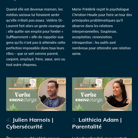
Quand elle est devenue maman, les
Marie-Frédérik reçoit le psychologue
médias sociaux lui faisaient sentir
Christian Houde pour faire un tour des
qu’elle n’était pas assez. Valérie St-
principales problématiques qu’il
Laurent fait alors un geste courageux
observe dans les relations
: elle quitte son emploi pour fonder «
interpersonnelles. Souplesse,
Suffisamment » afin de rappeler aux
acceptation, renonciation,
gens qu’ils n’ont pas à atteindre cette
introspection : les outils sont
perfection impossible dans tous leurs
nombreux pour atteindre une relation
rôles – que ce soit comme parent,
saine.
conjoint, employé, frère, sœur, ami ou
tout autre chapeau.
4.
Julien Harnois |
3.
Laithicia Adam |
Cybersécurité
Parentalité