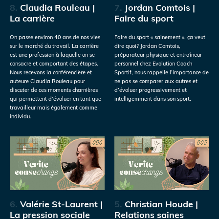
8.
Claudia Rouleau |
7.
Jordan Comtois |
La carrière
Faire du sport
On passe environ 40 ans de nos vies
Faire du sport « sainement », ça veut
sur le marché du travail. La carrière
dire quoi? Jordan Comtois,
est une profession à laquelle on se
préparateur physique et entraîneur
consacre et comportant des étapes.
personnel chez Evolution Coach
Nous recevons la conférencière et
Sportif, nous rappelle l’importance de
auteure Claudia Rouleau pour
ne pas se comparer aux autres et
discuter de ces moments charnières
d’évoluer progressivement et
qui permettent d’évoluer en tant que
intelligemment dans son sport.
travailleur mais également comme
individu.
6.
Valérie St-Laurent |
5.
Christian Houde |
La pression sociale
Relations saines