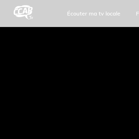
Écouter ma tv locale
F