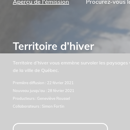
Aperçu de l'émission
Procurez-vous la
Territoire d’hiver
Territoire d’hiver vous emmène survoler les paysages 
de la ville de Québec.
Première diffusion : 22 février 2021
Nouveau jusqu’au : 28 février 2021
Producteurs : Geneviève Roussel
Collaborateurs : Simon Fortin