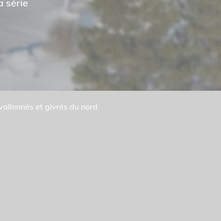
 série
vallonnés et givrés du nord