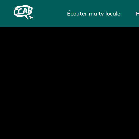
Écouter ma tv locale
F