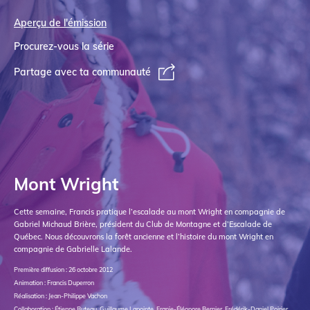
Aperçu de l'émission
Procurez-vous la série
Partage avec ta communauté
Mont Wright
Cette semaine, Francis pratique l’escalade au mont Wright en compagnie de
Gabriel Michaud Brière, président du Club de Montagne et d’Escalade de
Québec. Nous découvrons la forêt ancienne et l’histoire du mont Wright en
compagnie de Gabrielle Lalande.
Première diffusion : 26 octobre 2012
Animation : Francis Duperron
Réalisation : Jean-Philippe Vachon
Collaboration : Étienne Buteau, Guillaume Lapointe, Franie-Éléonore Bernier, Frédérik-Daniel Poirier,