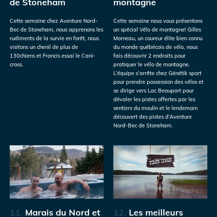
de Stoneham
montagne
Cette semaine chez Aventure Nord-
Cette semaine nous vous présentons
Bec de Stoneham, nous apprenons les
un spécial Vélo de montagne! Gilles
rudiments de la survie en forêt, nous
Morneau, un coureur élite bien connu
visitons un chenil de plus de
du monde québécois de vélo, nous
130chiens et Francis essai le Cani-
fais découvrir 2 endroits pour
cross.
pratiquer le vélo de montagne.
L’équipe s’arrête chez Génétik sport
pour prendre possession des vélos et
se dirige vers Lac Beauport pour
dévaler les pistes offertes par les
sentiers du moulin et le lendemain
découvert des pistes d’Aventure
Nord-Bec de Stoneham.
11.
Marais du Nord et
12.
Les meilleurs