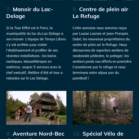
7.
Manoir du Lac-
8.
Centre de plein air
Delage
Le Refuge
Si la Tour Eiffel est à Paris, la
Cette semaine nous sommes reçus
municipalité du lac du Lac Delage a
par Louise Lacroix et Jean-François
son manoir. L’équipe de Temps Libres
Dubé, les nouveaux propriétaires du
s’y est arrêtée pour visiter
centre de plein air le Refuge. Nous
l’établissement et profiter de ses
découvrons de superbes sentiers de
récentes installations : les bains
randonnée pédestre, le potager, les
nordiques. Massothérapie en
sentiers pieds nus offerts en première
extérieur, souper 5 services avec le
Canadienne par le refuge et nous
chef exécutif, théâtre d’été et tour a
terminons notre séjour par du
rabaska sur le Lac Delage.
paintball !
9.
Aventure Nord-Bec
10.
Spécial Vélo de