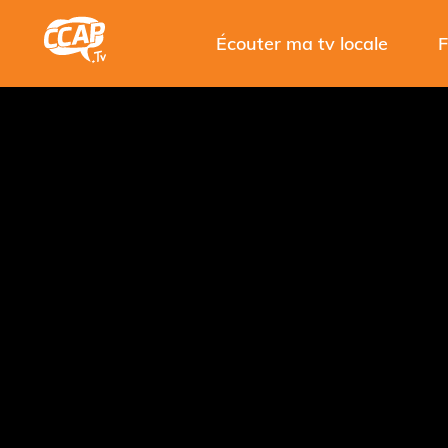
Écouter ma tv locale
F