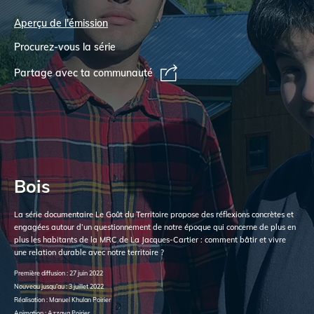
Aperçu de l'émission
Procurez-vous la série
Partage avec ta communauté
Bois
La série documentaire Le Goût du Territoire propose des réflexions concrètes et
engagées autour d’un questionnement de notre époque qui concerne de plus en
plus les habitants de la MRC de La Jacques-Cartier : comment bâtir et vivre
une relation durable avec notre territoire ?
Première diffusion : 27 juin 2022
Nouveau jusqu’au : 3 juillet 2022
Réalisation : Manuel Khulan Poirier
Animation : Azzaya Poirier