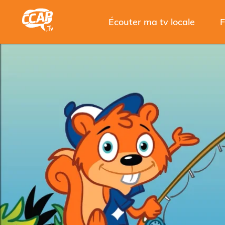
Écouter ma tv locale
F