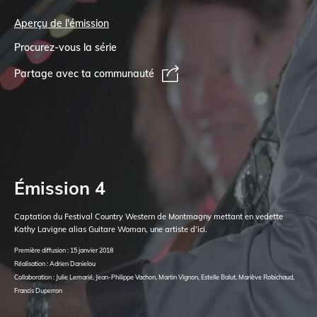
Aperçu de l'émission
Procurez-vous la série
Partage avec ta communauté
Émission 4
Captation du Festival Country Western de Montmagny mettant en vedette
Kathy Lavigne alias Guitare Woman, une artiste d’ici.
Première diffusion : 15 janvier 2018
Réalisation : Adrien Danielou
Collaboration : Julie Lemarié, Jean-Philippe Vachon, Martin Vignon, Estelle Balut, Mariève Robichaud,
Francis Duperron