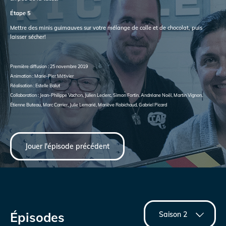
Étape 5
Mettre des minis guimauves sur votre mélange de colle et de chocolat, puis
laisser sécher!
Première diffusion : 25 novembre 2019
Animation : Marie-Pier Métivier
Réalisation : Estelle Balut
Collaboration : Jean-Philippe Vachon, Julien Leclerc, Simon Fortin, Andréane Noël, Martin Vignon,
Étienne Buteau, Marc Carrier, Julie Lemarié, Mariève Robichaud, Gabriel Picard
Jouer l'épisode précédent
Épisodes