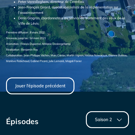
Peter Vanrolleghem, directeur de CentrEau
Jean-François Girard, avocat spécialiste de la réglementation sur
l’assainissement
Denis Gingras, coordonnateur au service de traitement des eaux de la
Ville de Lévis
Première diffusion : 8 mars 2021
Nouveau jusqu’au : 14 mars 2021
Animation : Francis Duperron, Mélanie Deslongchamp
Réalisation : Benjamin Roy
Collaboration : Jean-Philippe Vachon, Marc Carrier, Martin Vignon, Nicolas Nowaczyk, Étienne Buteau,
Mariève Robichaud, Gabriel Picard, Julie Lemarié, Magali Favier
Jouer l'épisode précédent
Épisodes