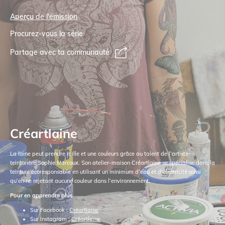
Aperçu de l'émission
Procurez-vous la série
Partage avec ta communauté
Créartlaine
La laine peut prendre mille et une couleurs grâce au talent de l’artiste-
teinturière Sophie Marcoux. Son atelier-maison Créartlaine se spécialise dans la
teinture écoresponsable en utilisant un minimum d’eau et d’électricité ainsi
qu’en ne rejetant aucune couleur dans l’environnement.
Pour en apprendre plus
Sur Facebook :
Créartlaine
Sur Instagram :
Créartlaine