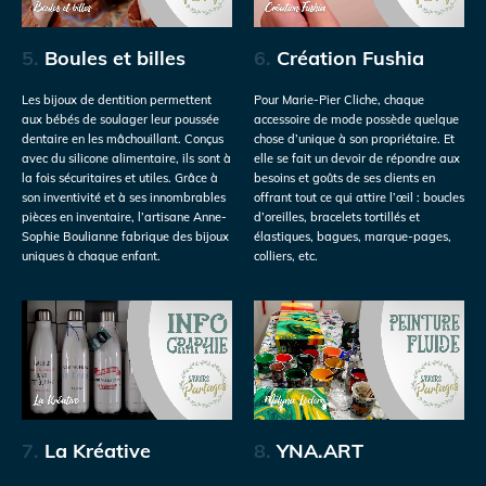
5.
Boules et billes
6.
Création Fushia
Les bijoux de dentition permettent
Pour Marie-Pier Cliche, chaque
aux bébés de soulager leur poussée
accessoire de mode possède quelque
dentaire en les mâchouillant. Conçus
chose d’unique à son propriétaire. Et
avec du silicone alimentaire, ils sont à
elle se fait un devoir de répondre aux
la fois sécuritaires et utiles. Grâce à
besoins et goûts de ses clients en
son inventivité et à ses innombrables
offrant tout ce qui attire l’œil : boucles
pièces en inventaire, l’artisane Anne-
d’oreilles, bracelets tortillés et
Sophie Boulianne fabrique des bijoux
élastiques, bagues, marque-pages,
uniques à chaque enfant.
colliers, etc.
7.
La Kréative
8.
YNA.ART