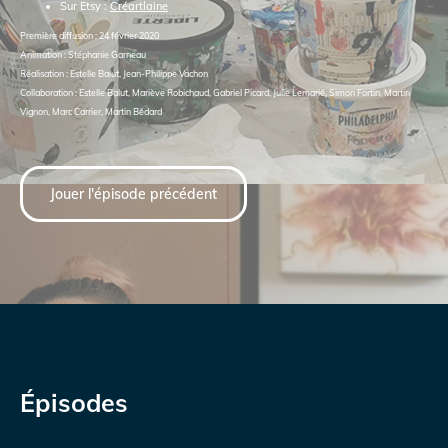
Sur Etsy :
Créartlaine
Première diffusion : 24 février 2020
Animation : Stéphanie Garneau
Réalisation : Estelle Balut, Jean-Philippe Vachon
Collaboration : Estelle Balut, Mariève Robichaud, Gabriel Picard, Julie Lemarié, Simon Fortin, Martin
Vignon, Marc Carrier, Martin Bédard
Jouer l'épisode précédent
Épisodes