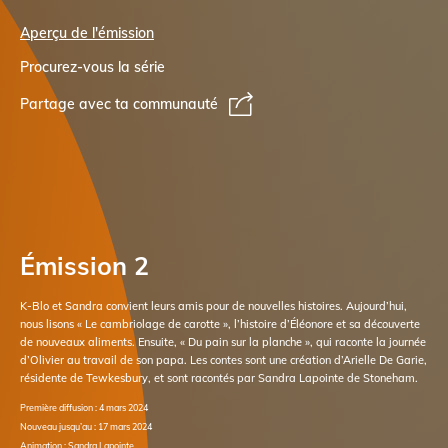
Aperçu de l'émission
Procurez-vous la série
Partage avec ta communauté
Émission 2
K-Blo et Sandra convient leurs amis pour de nouvelles histoires. Aujourd’hui,
nous lisons « Le cambriolage de carotte », l’histoire d’Éléonore et sa découverte
de nouveaux aliments. Ensuite, « Du pain sur la planche », qui raconte la journée
d’Olivier au travail de son papa. Les contes sont une création d’Arielle De Garie,
résidente de Tewkesbury, et sont racontés par Sandra Lapointe de Stoneham.
Première diffusion : 4 mars 2024
Nouveau jusqu’au : 17 mars 2024
Animation : Sandra Lapointe