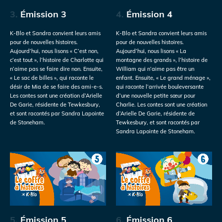
3.
Émission 3
4.
Émission 4
K-Blo et Sandra convient leurs amis
K-Blo et Sandra convient leurs amis
pour de nouvelles histoires.
pour de nouvelles histoires.
Aujourd’hui, nous lisons « C’est non,
Aujourd’hui, nous lisons « La
c’est tout », l’histoire de Charlotte qui
montagne des grands », l’histoire de
n’aime pas se faire dire non. Ensuite,
William qui n’aime pas être un
« Le sac de billes », qui raconte le
enfant. Ensuite, « Le grand ménage »,
désir de Mia de se faire des ami-e-s.
qui raconte l’arrivée bouleversante
Les contes sont une création d’Arielle
d’une nouvelle petite sœur pour
De Garie, résidente de Tewkesbury,
Charlie. Les contes sont une création
et sont racontés par Sandra Lapointe
d’Arielle De Garie, résidente de
de Stoneham.
Tewkesbury, et sont racontés par
Sandra Lapointe de Stoneham.
5.
Émission 5
6.
Émission 6