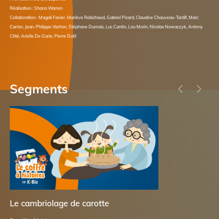
Réalisation : Shana Warren
Collaboration : Magali Favier, Mariève Robichaud, Gabriel Picard, Claudine Chauveau-Tardif, Marc
Carrier, Jean-Philippe Vachon, Stéphane Dumais, Luc Cantin, Lou Morin, Nicolas Nowaczyk, Antony
Côté, Arielle De Garie, Pierre Dutil
Segments
Le cambriolage de carotte
Du