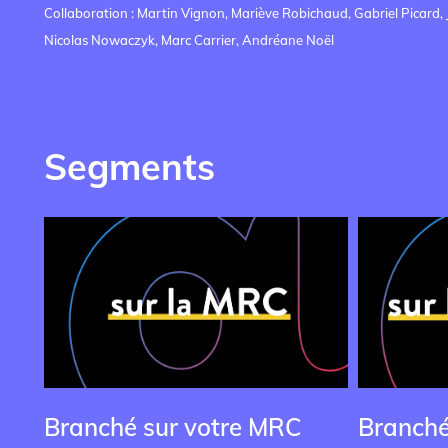
Collaboration : Martin Vignon, Mariève Robichaud, Gabriel Picard, 
Nicolas Nowaczyk, Marc Carrier, Andréane Noël
Segments
Branché sur votre MRC
Branché 