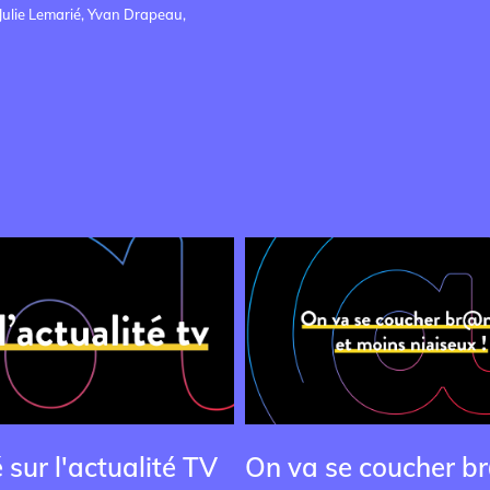
Julie Lemarié, Yvan Drapeau,
sur l'actualité TV
On va se coucher b