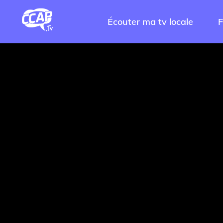
Écouter ma tv locale
F