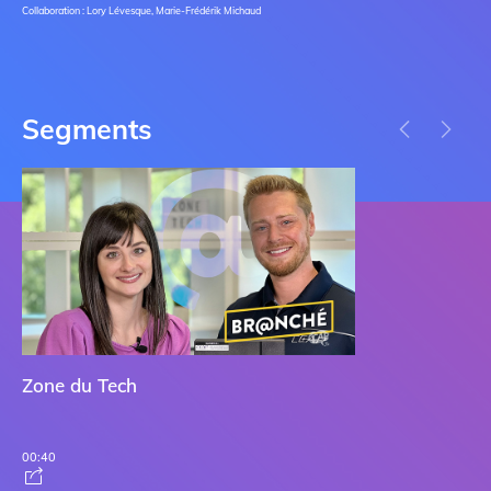
Collaboration : Lory Lévesque, Marie-Frédérik Michaud
Segments
Da
Zone du Tech
05:
00:40