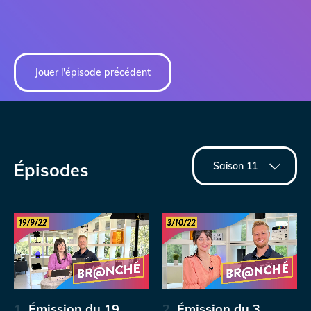
Jouer l'épisode précédent
Épisodes
1.
Émission du 19
2.
Émission du 3