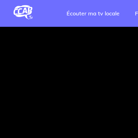
Écouter ma tv locale
F